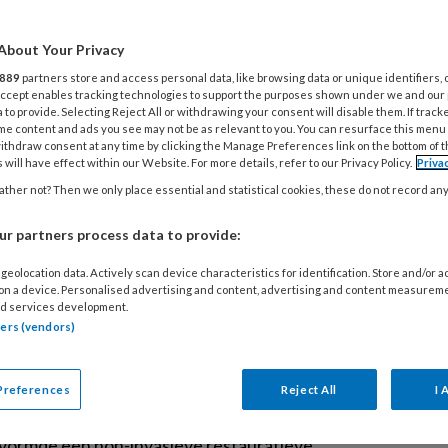
5
men is beter
About Your Privacy
G
889
partners store and access personal data, like browsing data or unique identifiers, 
chtlijnen zijn verschenen en ze gaan over
 Accept enables tracking technologies to support the purposes shown under we and our
 to provide. Selecting Reject All or withdrawing your consent will disable them. If track
k, preventie en behandeling van peri-
4
me content and ads you see may not be as relevant to you. You can resurface this menu
ithdraw consent at any time by clicking the Manage Preferences link on the bottom of 
 infecties’. De Nederlandse Vereniging
E
 will have effect within our Website. For more details, refer to our Privacy Policy.
Priva
ntologie heeft ze naar de leden
b
ther not? Then we only place essential and statistical cookies, these do not record an
r partners process data to provide:
3
E
geolocation data. Actively scan device characteristics for identification. Store and/or 
ldzaam functioneel
 on a device. Personalised advertising and content, advertising and content measurem
t
d services development.
eem
tners (vendors)
31
l van deze casus werd de expertise van
Preferences
Reject All
I 
I
ntist en een kaakchirurg ingeroepen.
w
k vormde een non-invasieve restauratieve