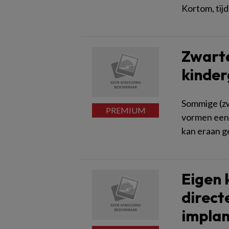
Kortom, tij
Zwarte
kinder
Sommige (zw
vormen een 
kan eraan 
Eigen k
direct
impla