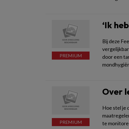
‘Ik he
Bij deze Fe
vergelijkba
door een ta
mondhygiën
Over l
Hoe stel je 
maatregelen 
te monitore