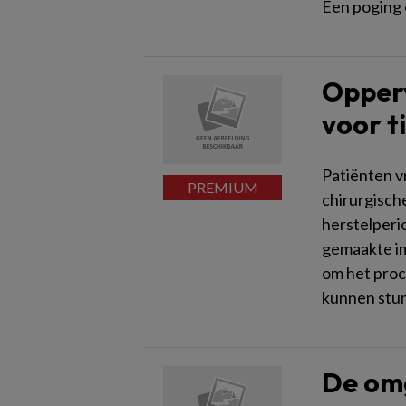
Een poging 
Opperv
voor t
Patiënten v
chirurgisch
herstelperi
gemaakte im
om het proc
kunnen stur
De om