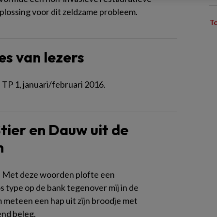
plossing voor dit zeldzame probleem.
T
es van lezers
 TP 1, januari/februari 2016.
tier en Dauw uit de
n
d.’ Met deze woorden plofte een
s type op de bank tegenover mij in de
m meteen een hap uit zijn broodje met
end beleg.