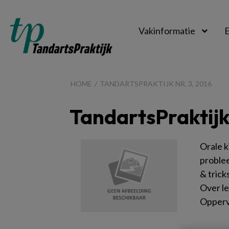
Vakinformatie
E
TandartsPraktijk
HOME
TANDARTSPRAKTIJK NR. 3, 2016
TandartsPraktijk 
Orale k
proble
& trick
Over le
Opperv