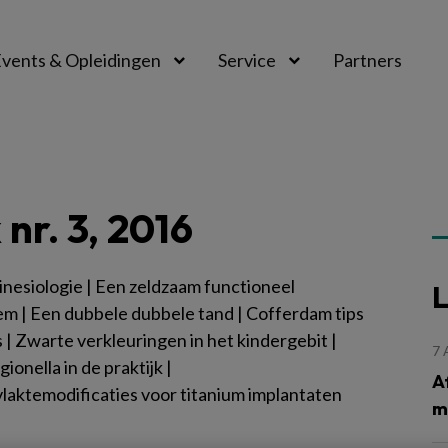
vents & Opleidingen
Service
Partners
nr. 3, 2016
inesiologie | Een zeldzaam functioneel
L
em | Een dubbele dubbele tand | Cofferdam tips
s | Zwarte verkleuringen in het kindergebit |
7
gionella in de praktijk |
A
laktemodificaties voor titanium implantaten
m