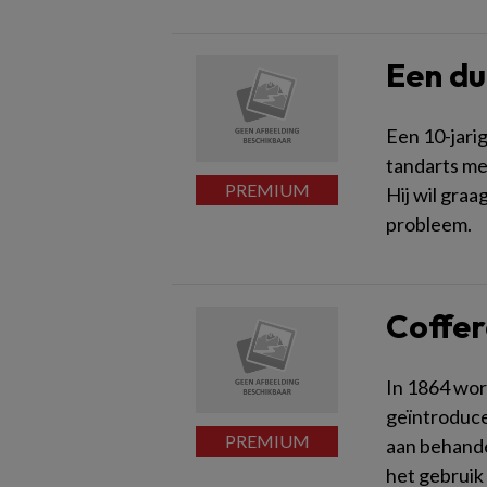
Een du
Een 10-jarig
tandarts me
Hij wil graa
probleem.
Coffer
In 1864 wor
geïntroduce
aan behande
het gebruik 