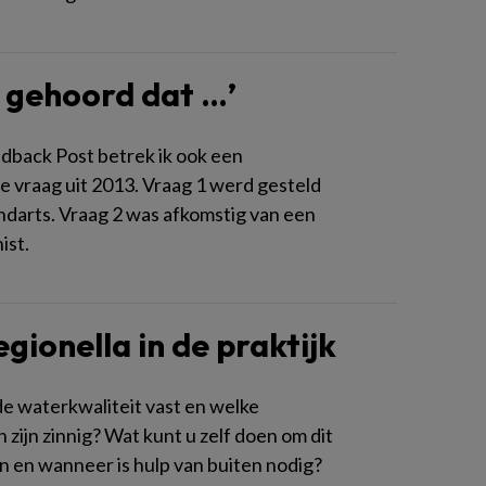
b gehoord dat …’
edback Post betrek ik ook een
re vraag uit 2013. Vraag 1 werd gesteld
ndarts. Vraag 2 was afkomstig van een
ist.
egionella in de praktijk
de waterkwaliteit vast en welke
zijn zinnig? Wat kunt u zelf doen om dit
n en wanneer is hulp van buiten nodig?