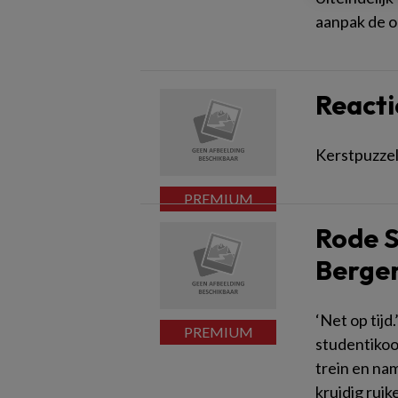
aanpak de o
Reacti
Kerstpuzzel
Rode S
Berge
‘Net op tij
studentikoo
trein en na
kruidig ruik