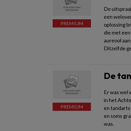
De uitspraa
een welover
oplossing b
die met een 
aureool aan
Ditzelfde g
De tan
Er was wel 
in het Achte
en tandarts 
en soms gra
was.