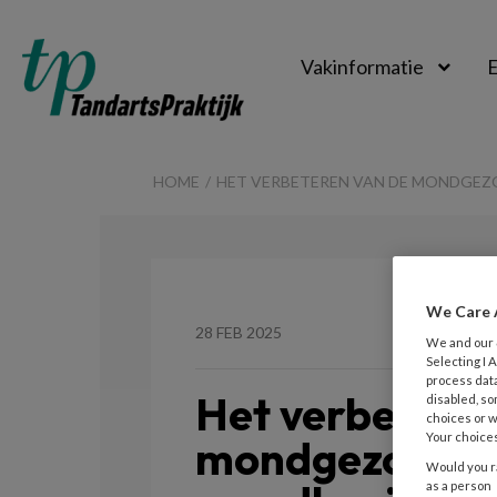
Vakinformatie
E
TandartsPraktijk
HOME
HET VERBETEREN VAN DE MONDGEZ
We Care 
28 FEB 2025
We and our
Selecting I
process data
Het verbetere
disabled, so
choices or w
Your choices
mondgezondhe
Would you ra
as a person