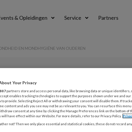
vents & Opleidingen
Service
Partners
ONDHEID EN MONDHYGIËNE VAN OUDEREN
PREMIUM
About Your Privacy
L
Opslaan
Reacties
Delen
0
887
partners store and access personal data, like browsing data or unique identifiers, 
 Accept enables tracking technologies to support the purposes shown under we and our
 to provide. Selecting Reject All or withdrawing your consent will disable them. If track
n van de
me content and ads you see may not be as relevant to you. You can resurface this menu
1
ithdraw consent at any time by clicking the Manage Preferences link on the bottom of 
G
 will have effect within our Website. For more details, refer to our Privacy Policy.
Priva
id en
T
ther not? Then we only place essential and statistical cookies, these do not record an