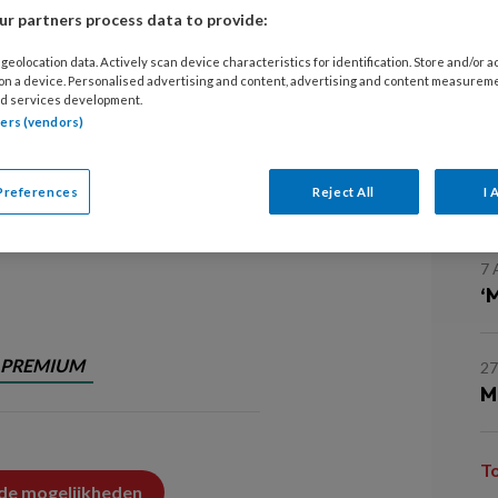
van ouderen
r partners process data to provide:
1
geolocation data. Actively scan device characteristics for identification. Store and/or 
O
 on a device. Personalised advertising and content, advertising and content measurem
d services development.
tners (vendors)
 vaak aan dat ze mondzorg en
9 
inden voor hun cliënten. Graag
R
w
Preferences
Reject All
I 
orden, maar er wordt geen
dagelijkse mondzorg. Promovenda
7 
‘
PREMIUM
27
M
T
 de mogelijkheden