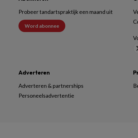
Probeer tandartspraktijk een maand uit
V
C
Word abonnee
Vo
Adverteren
P
Adverteren & partnerships
B
Personeelsadvertentie