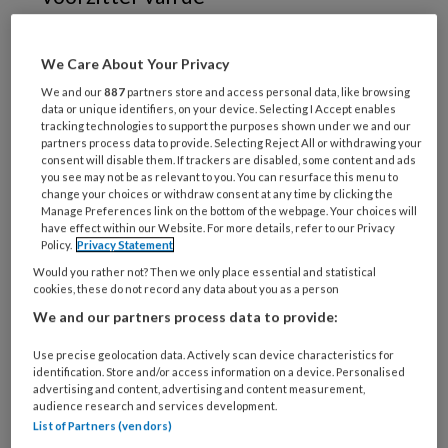
differentiatieopleiding tot tandarts-
geriatrie, laat studenten
We Care About Your Privacy
tandheelkunde kennismaken met
We and our
887
partners store and access personal data, like browsing
data or unique identifiers, on your device. Selecting I Accept enables
preventieve mondzorgverlening aan
tracking technologies to support the purposes shown under we and our
ouderen thuis. Ook zet ze zich in voor
partners process data to provide. Selecting Reject All or withdrawing your
consent will disable them. If trackers are disabled, some content and ads
interprofessioneel onderwijs waarin
you see may not be as relevant to you. You can resurface this menu to
change your choices or withdraw consent at any time by clicking the
studenten van verschillende
Manage Preferences link on the bottom of the webpage. Your choices will
have effect within our Website. For more details, refer to our Privacy
disciplines leren van elkaar.
Policy.
Privacy Statement
Would you rather not? Then we only place essential and statistical
cookies, these do not record any data about you as a person
We and our partners process data to provide:
PREMIUM
Use precise geolocation data. Actively scan device characteristics for
identification. Store and/or access information on a device. Personalised
advertising and content, advertising and content measurement,
audience research and services development.
List of Partners (vendors)
Bekijk de mogelijkheden