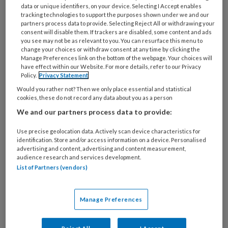
data or unique identifiers, on your device. Selecting I Accept enables
Magazine artikelen online lezen
tracking technologies to support the purposes shown under we and our
partners process data to provide. Selecting Reject All or withdrawing your
Extra video-content
consent will disable them. If trackers are disabled, some content and ads
you see may not be as relevant to you. You can resurface this menu to
change your choices or withdraw consent at any time by clicking the
E-mailnieuwsbrief
Manage Preferences link on the bottom of the webpage. Your choices will
have effect within our Website. For more details, refer to our Privacy
Policy.
Privacy Statement
8 x per jaar TandartsPraktijk Magazine
Would you rather not? Then we only place essential and statistical
cookies, these do not record any data about you as a person
Accreditatiepunten met TP
Kennistoetsen
We and our partners process data to provide:
Use precise geolocation data. Actively scan device characteristics for
Onbeperkt online toegang tot best
identification. Store and/or access information on a device. Personalised
gelezen artikelen uit andere zorgmedia
advertising and content, advertising and content measurement,
(ZorgClips)
audience research and services development.
List of Partners (vendors)
Compleet
Manage Preferences