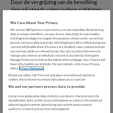
Door de vergrijzing van de bevolking
zien wij steeds vaker oudere patiënten
met complexe aandoeningen en
We Care About Your Privacy
polyfarmacie. Hypertensie wordt
We and our
887
partners store and access personal data, like browsing
veelal behandeld met
data or unique identifiers, on your device. Selecting I Accept enables
calciumantagonisten, die bekende
tracking technologies to support the purposes shown under we and our
partners process data to provide. Selecting Reject All or withdrawing your
bijwerkingen kunnen hebben,
consent will disable them. If trackers are disabled, some content and ads
you see may not be as relevant to you. You can resurface this menu to
waaronder gingivale overgroei. Deze
change your choices or withdraw consent at any time by clicking the
Manage Preferences link on the bottom of the webpage. Your choices will
casus illustreert hoe medicatiegebruik,
have effect within our Website. For more details, refer to our Privacy
Policy.
Privacy Statement
algemene gezondheid en
Would you rather not? Then we only place essential and statistical
mondgezondheid elkaar beïnvloeden
cookies, these do not record any data about you as a person
en benadrukt het belang van een
We and our partners process data to provide:
multidisciplinaire aanpak.
Use precise geolocation data. Actively scan device characteristics for
identification. Store and/or access information on a device. Personalised
advertising and content, advertising and content measurement,
audience research and services development.