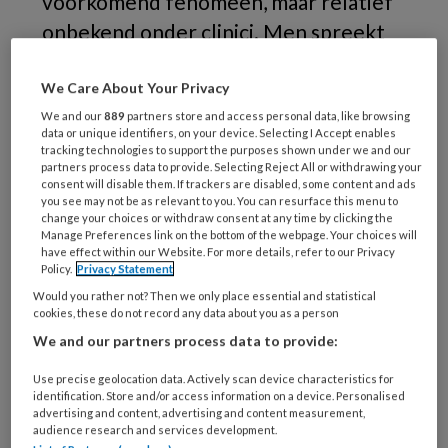
voorkomend fenomeen, maar relatief
onbekend onder clinici. Men spreekt
over deze anatomische variatie als het
glazuur vanaf de glazuurcementgrens
We Care About Your Privacy
vanuit de glazuurkap doorloopt in het
We and our
889
partners store and access personal data, like browsing
data or unique identifiers, on your device. Selecting I Accept enables
furcatiegebied. Deze locatie kenmerkt
tracking technologies to support the purposes shown under we and our
partners process data to provide. Selecting Reject All or withdrawing your
zich door een epitheliale aanhechting
consent will disable them. If trackers are disabled, some content and ads
you see may not be as relevant to you. You can resurface this menu to
van het tandvlees, en afwezigheid van
change your choices or withdraw consent at any time by clicking the
Manage Preferences link on the bottom of the webpage. Your choices will
parodontaal ligament. Dit zou zeer
have effect within our Website. For more details, refer to our Privacy
lokale parodontale afbraak en
Policy.
Privacy Statement
furcatieproblematiek kunnen
Would you rather not? Then we only place essential and statistical
cookies, these do not record any data about you as a person
verklaren. Deze aanname geniet
We and our partners process data to provide:
sterke wetenschappelijke
Use precise geolocation data. Actively scan device characteristics for
1,2
ondersteuning
.
identification. Store and/or access information on a device. Personalised
advertising and content, advertising and content measurement,
audience research and services development.