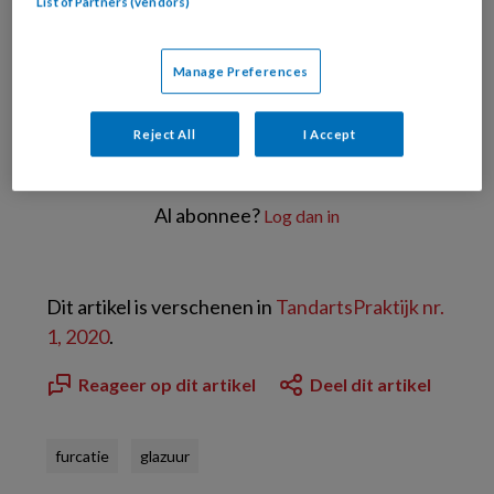
List of Partners (vendors)
PREMIUM
Manage Preferences
Reject All
I Accept
Bekijk de mogelijkheden
Al abonnee?
Log dan in
Dit artikel is verschenen in
TandartsPraktijk nr.
1, 2020
.
Reageer op dit artikel
Deel dit artikel
furcatie
glazuur