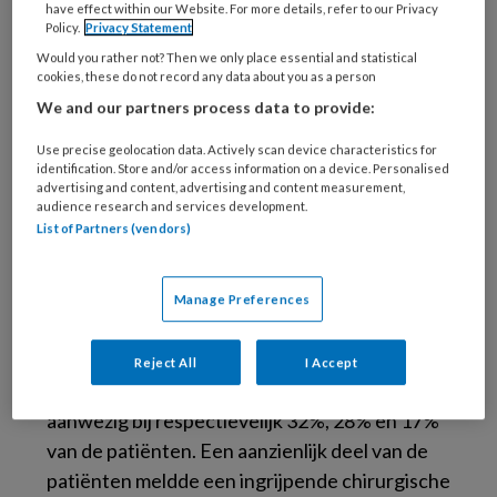
over de risicofactoren die verband kunnen
have effect within our Website. For more details, refer to our Privacy
houden met de ontwikkeling van OLP en de
Policy.
Privacy Statement
progressie ervan. Zij deden uitgebreid
Would you rather not? Then we only place essential and statistical
cookies, these do not record any data about you as a person
literatuuronderzoek naar volwassen patiënten
We and our partners process data to provide:
die zich tussen 2016 en 2022 met OLP bij
klinieken meldden. Van deze patiënten werden
Use precise geolocation data. Actively scan device characteristics for
identification. Store and/or access information on a device. Personalised
de nodige gegevens verzameld over
advertising and content, advertising and content measurement,
ziekteduur, comorbiditeiten, medicijngebruik,
audience research and services development.
List of Partners (vendors)
allergieën, roken, alcoholgebruik en de
behandeling zelf.
Van de 94 patiënten met OLP
was de gemiddelde leeftijd 62 jaar en was bijna
Manage Preferences
driekwart vrouw. De gemiddelde ziekteduur
was 3,1 jaar. Hypertensie,
Reject All
I Accept
schildklieraandoeningen en diabetes waren
aanwezig bij respectievelijk 32%, 28% en 17%
van de patiënten. Een aanzienlijk deel van de
patiënten meldde een ingrijpende chirurgische