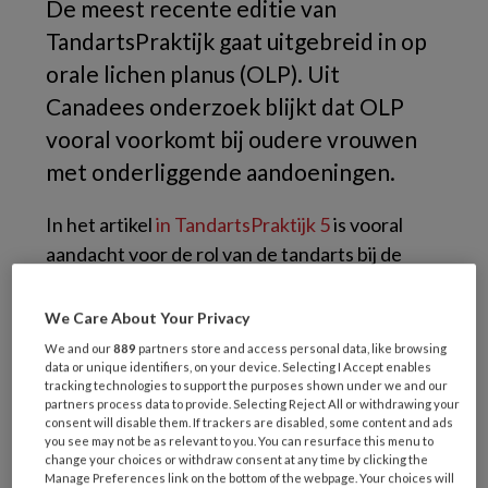
De meest recente editie van
TandartsPraktijk gaat uitgebreid in op
orale lichen planus (OLP). Uit
Canadees onderzoek blijkt dat OLP
vooral voorkomt bij oudere vrouwen
met onderliggende aandoeningen.
In het artikel
in TandartsPraktijk 5
is vooral
aandacht voor de rol van de tandarts bij de
diagnose, de eventuele behandeling of
controle en op het belang van goede
We Care About Your Privacy
patiënteninformatie. Over de
We and our
889
partners store and access personal data, like browsing
ontstaansoorzaak van orale lichen planus is
data or unique identifiers, on your device. Selecting I Accept enables
tracking technologies to support the purposes shown under we and our
nog niets bekend. Wel is zeker dat het vooral
partners process data to provide. Selecting Reject All or withdrawing your
consent will disable them. If trackers are disabled, some content and ads
bij mensen van middelbare leeftijd voorkomt.
you see may not be as relevant to you. You can resurface this menu to
Canadese onderzoekers wilden meer weten
change your choices or withdraw consent at any time by clicking the
Manage Preferences link on the bottom of the webpage. Your choices will