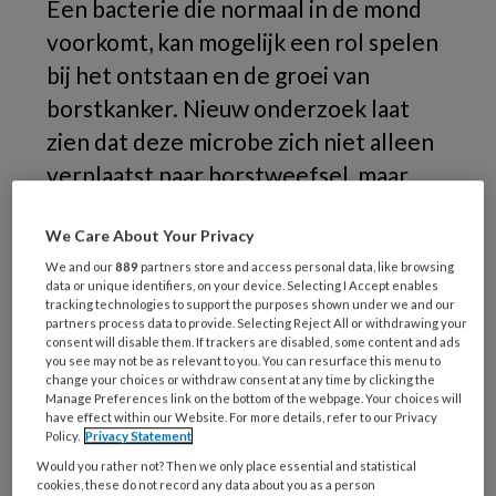
Een bacterie die normaal in de mond
voorkomt, kan mogelijk een rol spelen
bij het ontstaan en de groei van
borstkanker. Nieuw onderzoek laat
zien dat deze microbe zich niet alleen
verplaatst naar borstweefsel, maar
daar ook tumorvorming kan
We Care About Your Privacy
stimuleren. Het onderzoek richt zich
We and our
889
partners store and access personal data, like browsing
op
Fusobacterium nucleatum
, een
data or unique identifiers, on your device. Selecting I Accept enables
bacterie die vooral bekend is van
tracking technologies to support the purposes shown under we and our
partners process data to provide. Selecting Reject All or withdrawing your
tandvleesontstekingen.
consent will disable them. If trackers are disabled, some content and ads
you see may not be as relevant to you. You can resurface this menu to
change your choices or withdraw consent at any time by clicking the
Manage Preferences link on the bottom of the webpage. Your choices will
have effect within our Website. For more details, refer to our Privacy
Policy.
Privacy Statement
Would you rather not? Then we only place essential and statistical
cookies, these do not record any data about you as a person