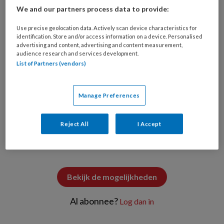
We and our partners process data to provide:
Use precise geolocation data. Actively scan device characteristics for
identification. Store and/or access information on a device. Personalised
advertising and content, advertising and content measurement,
audience research and services development.
© Pixabay
List of Partners (vendors)
Manage Preferences
PREMIUM
Reject All
I Accept
Wilt u dit artikel lezen?
Bekijk de mogelijkheden
Al abonnee?
Log dan in