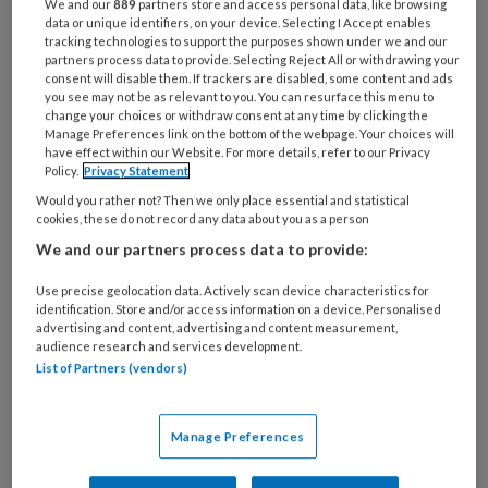
We and our
889
partners store and access personal data, like browsing
data or unique identifiers, on your device. Selecting I Accept enables
tracking technologies to support the purposes shown under we and our
partners process data to provide. Selecting Reject All or withdrawing your
consent will disable them. If trackers are disabled, some content and ads
you see may not be as relevant to you. You can resurface this menu to
change your choices or withdraw consent at any time by clicking the
Manage Preferences link on the bottom of the webpage. Your choices will
have effect within our Website. For more details, refer to our Privacy
Policy.
Privacy Statement
Would you rather not? Then we only place essential and statistical
cookies, these do not record any data about you as a person
We and our partners process data to provide:
Use precise geolocation data. Actively scan device characteristics for
Ernstige parodontitis kan wijzen
identification. Store and/or access information on a device. Personalised
advertising and content, advertising and content measurement,
op beginnende nierschade
audience research and services development.
List of Partners (vendors)
Duitse onderzoekers hebben een opvallend
verband gevonden tussen ernstige parodontitis,
Manage Preferences
een verminderde nierfunctie en albuminurie (te
veel van het eiwit albumine in de urine). Het