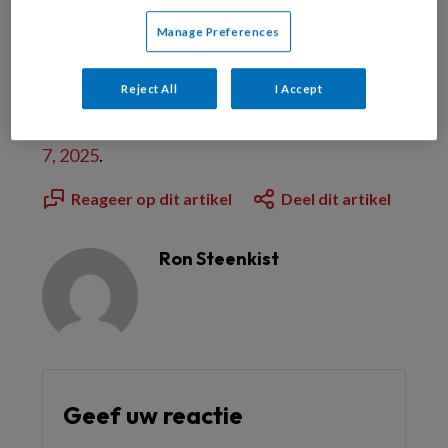
Manage Preferences
Al abonnee?
Log dan in
Reject All
I Accept
Dit artikel is verschenen in
TandartsPraktijk nr.
7, 2025
.
Reageer op dit artikel
Deel dit artikel
Ron Steenkist
Geef uw reactie