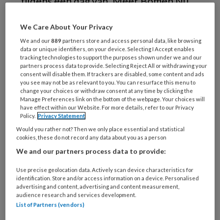
tijdens een dag van ‘Meer Bomen Nu'.
Daar maakte ik kennis met Frida Hulst,
We Care About Your Privacy
net afgestudeerd tandarts die
We and our
889
partners store and access personal data, like browsing
vrijwilligerswerk doet bij de Stichting
data or unique identifiers, on your device. Selecting I Accept enables
Meergroen, de organisator van de dag
tracking technologies to support the purposes shown under we and our
partners process data to provide. Selecting Reject All or withdrawing your
in Uddel. De dag ging over het op een
consent will disable them. If trackers are disabled, some content and ads
you see may not be as relevant to you. You can resurface this menu to
simpele manier terugkrijgen van
change your choices or withdraw consent at any time by clicking the
Manage Preferences link on the bottom of the webpage. Your choices will
hagen, heggen, bosjes en bomen in
have effect within our Website. For more details, refer to our Privacy
Policy.
Privacy Statement
Nederland.
Would you rather not? Then we only place essential and statistical
cookies, these do not record any data about you as a person
We and our partners process data to provide:
PREMIUM
Use precise geolocation data. Actively scan device characteristics for
identification. Store and/or access information on a device. Personalised
advertising and content, advertising and content measurement,
audience research and services development.
List of Partners (vendors)
Bekijk de mogelijkheden