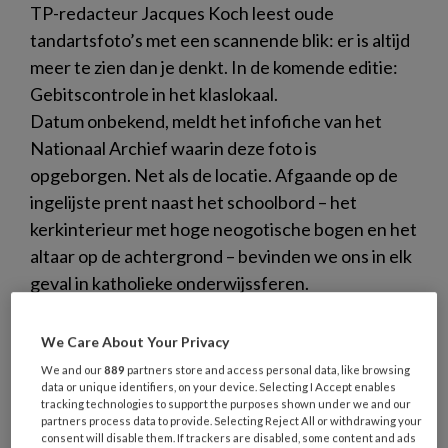
TP-redacteur Jacques Koch leest oude
tandartsfoto’s met een scannende blik: er is altijd
meer te zien dan je denkt. In de komende editie:
Gebitscontrole in het klaslokaal.
Datum onbekend, meldt het infofiche van het
Nationaal Archief waarin deze foto is
opgeborgen. Net als de locatie. Afgaande op de
ingelijste prent naast het schoolbord – het
kerkinterieur met hoge neogotische bogen en het
altaar op de achtergrond – bevinden we ons in elk
geval in katholieke onderwijssferen.
We Care About Your Privacy
We and our
889
partners store and access personal data, like browsing
data or unique identifiers, on your device. Selecting I Accept enables
4 AUGUSTUS 2026
ACHTERGROND
tracking technologies to support the purposes shown under we and our
partners process data to provide. Selecting Reject All or withdrawing your
PARODONTOLOGIE
consent will disable them. If trackers are disabled, some content and ads