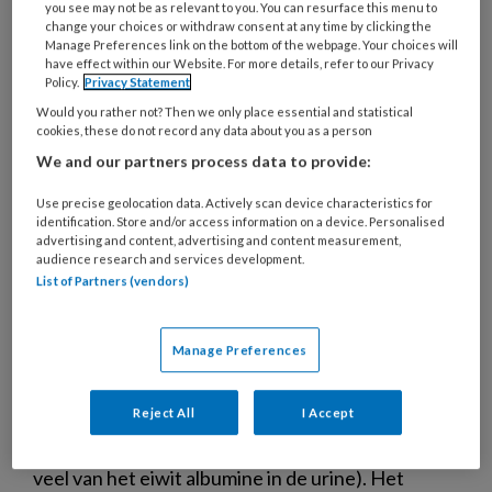
you see may not be as relevant to you. You can resurface this menu to
change your choices or withdraw consent at any time by clicking the
Manage Preferences link on the bottom of the webpage. Your choices will
have effect within our Website. For more details, refer to our Privacy
Policy.
Privacy Statement
Would you rather not? Then we only place essential and statistical
cookies, these do not record any data about you as a person
We and our partners process data to provide:
Use precise geolocation data. Actively scan device characteristics for
identification. Store and/or access information on a device. Personalised
advertising and content, advertising and content measurement,
audience research and services development.
List of Partners (vendors)
Ernstige parodontitis kan wijzen
op beginnende nierschade
Manage Preferences
Duitse onderzoekers hebben een opvallend
Reject All
I Accept
verband gevonden tussen ernstige parodontitis,
een verminderde nierfunctie en albuminurie (te
veel van het eiwit albumine in de urine). Het