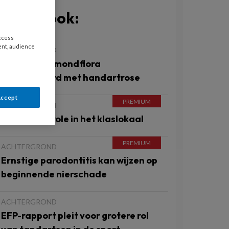
Bekijk ook:
access
ent, audience
ACHTERGROND
Afwijkende mondflora
geassocieerd met handartrose
Accept
INDIRECTZICHT
Gebitscontrole in het klaslokaal
ACHTERGROND
Ernstige parodontitis kan wijzen op
beginnende nierschade
ACHTERGROND
EFP-rapport pleit voor grotere rol