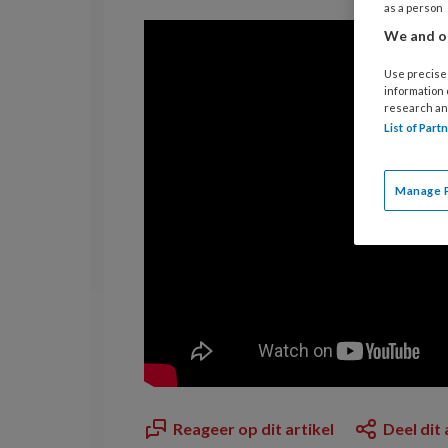
as a person
We and ou
Use precise 
information
research an
List of Par
Manage 
Reageer op dit artikel
Deel dit 