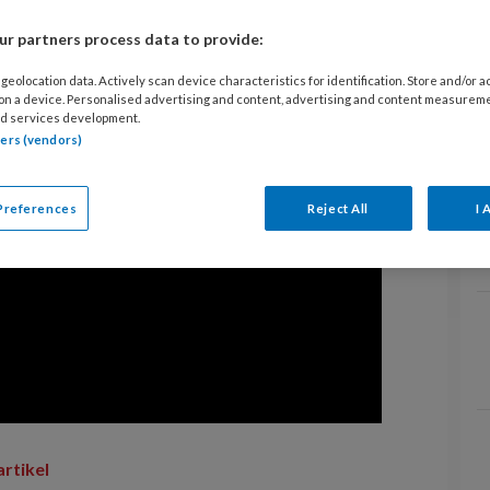
r partners process data to provide:
geolocation data. Actively scan device characteristics for identification. Store and/or 
 on a device. Personalised advertising and content, advertising and content measurem
d services development.
tners (vendors)
Preferences
Reject All
I 
artikel