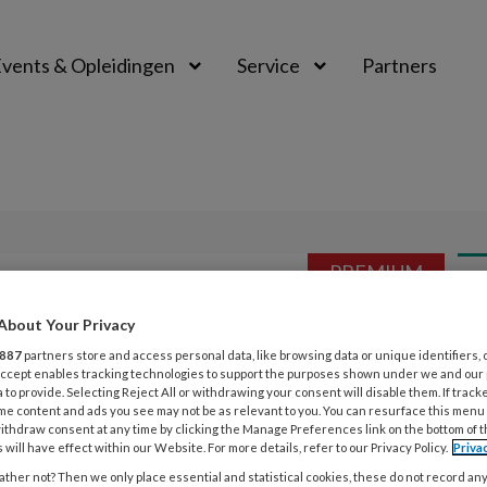
vents & Opleidingen
Service
Partners
PREMIUM
Opslaan
Reacties
Delen
0
TP
About Your Privacy
De 
lishing
887
partners store and access personal data, like browsing data or unique identifiers, 
ges
 Accept enables tracking technologies to support the purposes shown under we and our
red
 to provide. Selecting Reject All or withdrawing your consent will disable them. If track
me content and ads you see may not be as relevant to you. You can resurface this menu
het
ithdraw consent at any time by clicking the Manage Preferences link on the bottom of 
ite resins finishing and polishing -
 will have effect within our Website. For more details, refer to our Privacy Policy.
Priva
ther not? Then we only place essential and statistical cookies, these do not record an