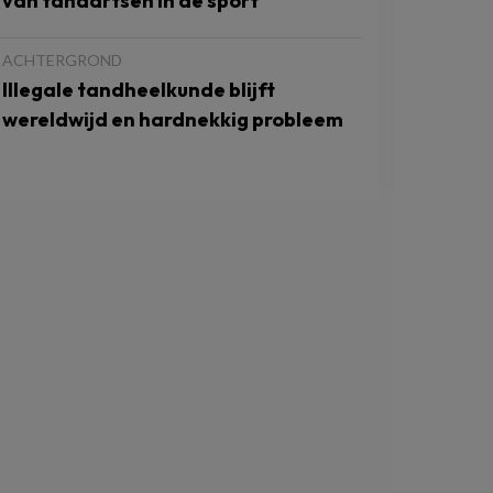
van tandartsen in de sport
ACHTERGROND
Illegale tandheelkunde blijft
wereldwijd en hardnekkig probleem