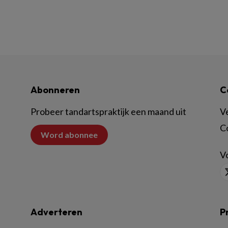
Abonneren
C
Probeer tandartspraktijk een maand uit
V
C
Word abonnee
Vo
Adverteren
P