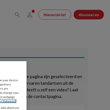
Nieuwsbrief
Abonneren
 Video
video’s op deze pagina zijn geselecteerd en
on your device.
creend door ervaren tandartsen uit de
 partners
actie van TP. Heeft u zelf een video? Laat
ers are
 to change your
 ons weten via de contactpagina.
the webpage.
cy Statement
y data about you