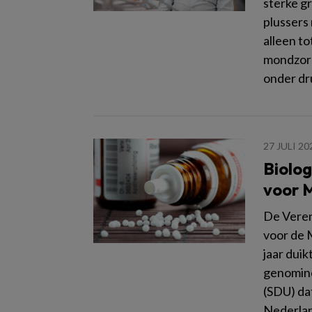
sterke gr
plussers 
alleen to
mondzorg.
onder dr
27 JULI 20
Biolo
voor 
De Veren
voor de 
jaar duik
genominee
(SDU) da
Nederlan