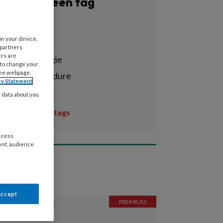
Filter op een tag
Alle tags
on your device.
3d-scan
 partners
ers are
3d-technologie
 to change your
the webpage.
afdrukprocedure
cy Statement
aften
y data about you
Toon meer tags
access
ent, audience
Video
Accept