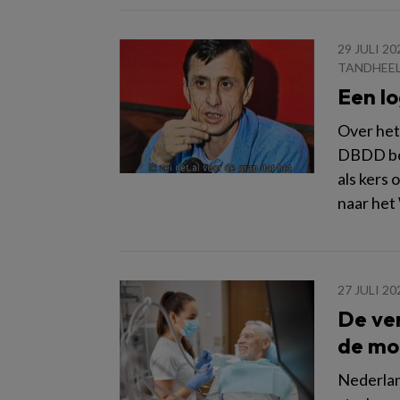
29 JULI 20
TANDHEE
Een lo
Over het 
DBDD boo
als kers 
naar het
27 JULI 20
De ver
de mo
Nederlan