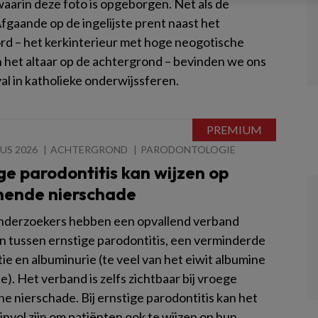
waarin deze foto is opgeborgen. Net als de
Afgaande op de ingelijste prent naast het
rd – het kerkinterieur met hoge neogotische
 het altaar op de achtergrond – bevinden we ons
val in katholieke onderwijssferen.
US 2026
ACHTERGROND
PARODONTOLOGIE
ge parodontitis kan wijzen op
nende nierschade
nderzoekers hebben een opvallend verband
 tussen ernstige parodontitis, een verminderde
ie en albuminurie (te veel van het eiwit albumine
ne). Het verband is zelfs zichtbaar bij vroege
e nierschade. Bij ernstige parodontitis kan het
nvol zijn om patiënten ook te wijzen op hun