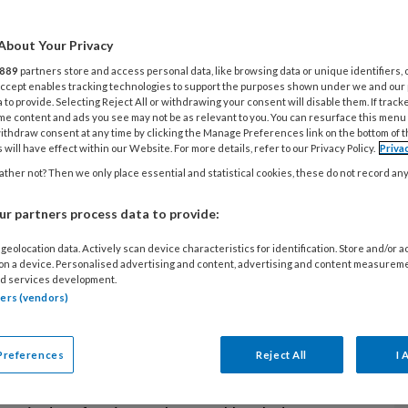
amenstelling van mondbacteriën dan mensen
deze aandoening. Wetenschappers vonden
About Your Privacy
n aanwijzingen dat veranderingen in het
889
partners store and access personal data, like browsing data or unique identifiers, 
 Accept enables tracking technologies to support the purposes shown under we and our
robioom samenhangen met verstoringen van het
 to provide. Selecting Reject All or withdrawing your consent will disable them. If track
obioom. De bevindingen wijzen op een mogelijke
me content and ads you see may not be as relevant to you. You can resurface this menu
ithdraw consent at any time by clicking the Manage Preferences link on the bottom of 
de zogenoemde mond-darm-as bij handartrose.
 will have effect within our Website. For more details, refer to our Privacy Policy.
Priva
ther not? Then we only place essential and statistical cookies, these do not record an
r partners process data to provide:
US 2026
INDIRECTZICHT
ALGEMENE
LKUNDE
geolocation data. Actively scan device characteristics for identification. Store and/or 
 on a device. Personalised advertising and content, advertising and content measurem
controle in het klaslokaal
d services development.
tners (vendors)
teur Jacques Koch leest oude tandartsfoto’s met
ende blik: er is altijd meer te zien dan je denkt. In
Preferences
Reject All
I 
e editie: Gebitscontrole in het klaslokaal.
bekend, meldt het infofiche van het Nationaal