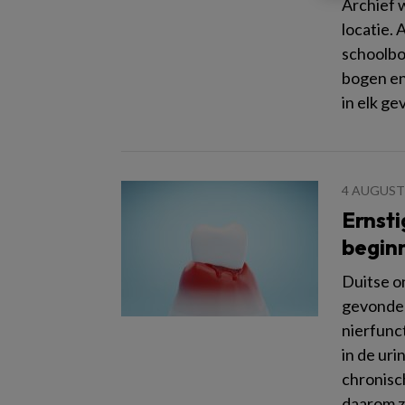
Archief 
locatie. 
schoolbo
bogen en
in elk ge
4 AUGUST
Ernsti
begin
Duitse o
gevonden
nierfunct
in de uri
chronisch
daarom zi