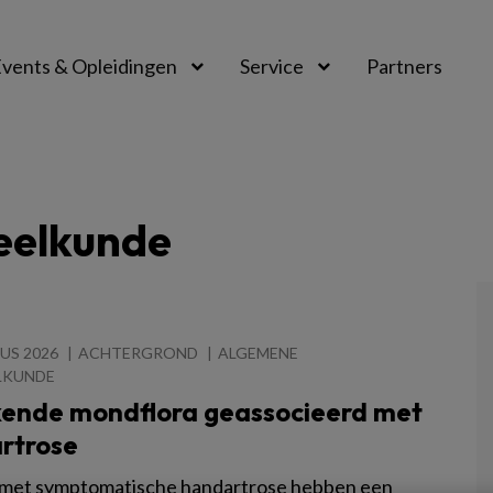
vents & Opleidingen
Service
Partners
eelkunde
US 2026
ACHTERGROND
ALGEMENE
LKUNDE
kende mondflora geassocieerd met
rtrose
met symptomatische handartrose hebben een