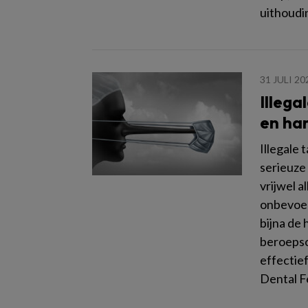
uithoudi
31 JULI 20
Illega
en ha
Illegale
serieuze
vrijwel 
onbevoeg
bijna de 
beroepso
effectief
Dental F