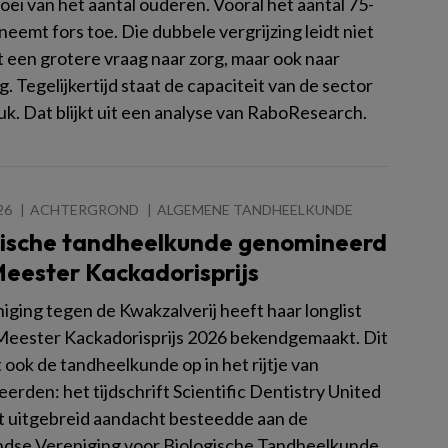
oei van het aantal ouderen. Vooral het aantal 75-
neemt fors toe. Die dubbele vergrijzing leidt niet
t een grotere vraag naar zorg, maar ook naar
 Tegelijkertijd staat de capaciteit van de sector
uk. Dat blijkt uit een analyse van RaboResearch.
26
ACHTERGROND
ALGEMENE TANDHEELKUNDE
gische tandheelkunde genomineerd
Meester Kackadorisprijs
iging tegen de Kwakzalverij heeft haar longlist
Meester Kackadorisprijs 2026 bekendgemaakt. Dit
t ook de tandheelkunde op in het rijtje van
rden: het tijdschrift Scientific Dentistry United
t uitgebreid aandacht besteedde aan de
dse Vereniging voor Biologische Tandheelkunde