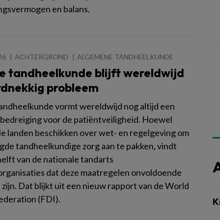
ngsvermogen en balans.
26
ACHTERGROND
ALGEMENE TANDHEELKUNDE
le tandheelkunde blijft wereldwijd
rdnekkig probleem
 tandheelkunde vormt wereldwijd nog altijd een
 bedreiging voor de patiëntveiligheid. Hoewel
alle landen beschikken over wet- en regelgeving om
de tandheelkundige zorg aan te pakken, vindt
helft van de nationale tandarts
rganisaties dat deze maatregelen onvoldoende
 zijn. Dat blijkt uit een nieuw rapport van de World
ederation (FDI).
K