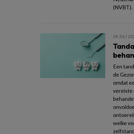
(NVBT).
24 JULI 20
Tanda
behan
Een tand
de Gezon
omdat ee
vereiste
behandel
onvoldoe
ontoerei
welke vo
zelfstan