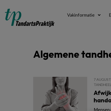
Vakinformatie
E
TandartsPraktijk
Algemene tandh
7 AUGUST
TANDHEE
Afwij
handa
Mensen 