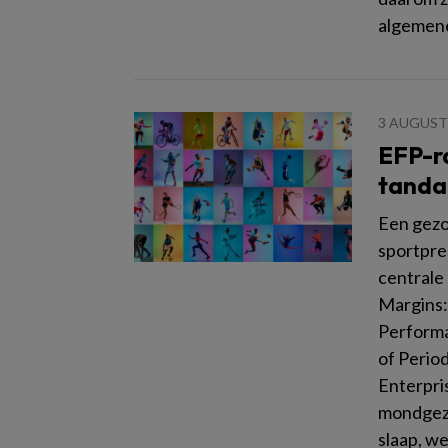
algemen
3 AUGUST
EFP-ra
tandar
Een gezo
sportpre
centrale
Margins:
Performa
of Perio
Enterpris
mondgezo
slaap, we