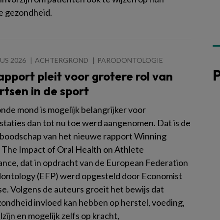
e gezondheid.
US 2026
ACHTERGROND
PARODONTOLOGIE
pport pleit voor grotere rol van
tsen in de sport
nde mond is mogelijk belangrijker voor
staties dan tot nu toe werd aangenomen. Dat is de
 boodschap van het nieuwe rapport Winning
 The Impact of Oral Health on Athlete
nce, dat in opdracht van de European Federation
dontology (EFP) werd opgesteld door Economist
e. Volgens de auteurs groeit het bewijs dat
ndheid invloed kan hebben op herstel, voeding,
lzijn en mogelijk zelfs op kracht,