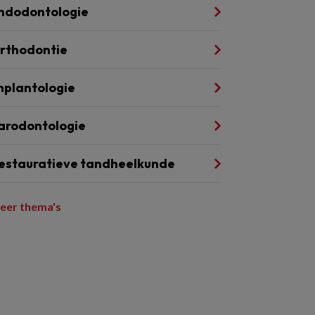
ndodontologie
rthodontie
mplantologie
arodontologie
estauratieve tandheelkunde
eer thema's