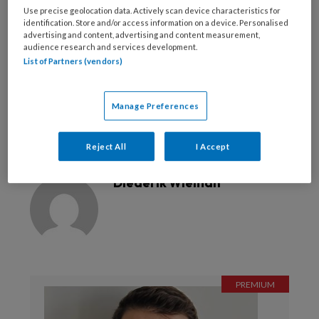
Use precise geolocation data. Actively scan device characteristics for
identification. Store and/or access information on a device. Personalised
Bekijk de mogelijkheden
advertising and content, advertising and content measurement,
audience research and services development.
List of Partners (vendors)
Al abonnee?
Log dan in
Manage Preferences
Reageer op dit artikel
Deel dit artikel
Reject All
I Accept
Diederik Wieman