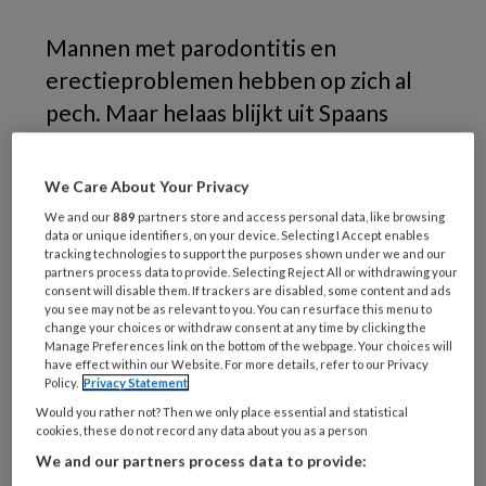
Mannen met parodontitis en
erectieproblemen hebben op zich al
pech. Maar helaas blijkt uit Spaans
onderzoek dat een combinatie van
deze aandoeningen ook nog eens leidt
We Care About Your Privacy
tot een een verhoogd risico op
We and our
889
partners store and access personal data, like browsing
data or unique identifiers, on your device. Selecting I Accept enables
levensbedreigende cardiovasculaire
tracking technologies to support the purposes shown under we and our
aandoeningen.
partners process data to provide. Selecting Reject All or withdrawing your
consent will disable them. If trackers are disabled, some content and ads
you see may not be as relevant to you. You can resurface this menu to
change your choices or withdraw consent at any time by clicking the
Manage Preferences link on the bottom of the webpage. Your choices will
have effect within our Website. For more details, refer to our Privacy
PREMIUM
Policy.
Privacy Statement
Would you rather not? Then we only place essential and statistical
Wilt u dit artikel lezen?
cookies, these do not record any data about you as a person
We and our partners process data to provide: