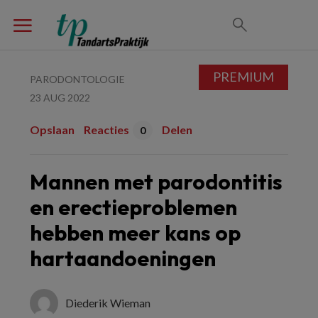
PREMIUM
PARODONTOLOGIE
23 AUG 2022
Opslaan
Reacties
Delen
0
Mannen met parodontitis
en erectieproblemen
hebben meer kans op
hartaandoeningen
Diederik Wieman