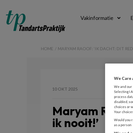
Vakinformatie
E
TandartsPraktijk
HOME
MARYAM RAOOF: ‘IK DACHT: DIT RED
We Care 
We and our
10 OKT 2025
Selecting I
process data
disabled, so
Maryam Raoof: 
choices or w
Your choices
ik nooit!’
Would you ra
as a person