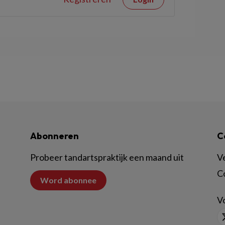
Abonneren
C
Probeer tandartspraktijk een maand uit
V
C
Word abonnee
Vo