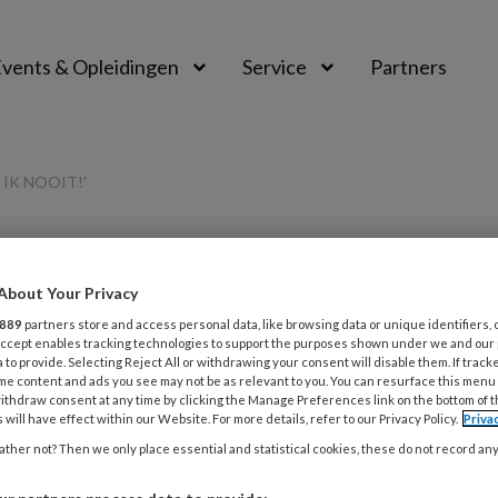
vents & Opleidingen
Service
Partners
 IK NOOIT!'
PREMIUM
About Your Privacy
L
889
partners store and access personal data, like browsing data or unique identifiers, 
Opslaan
Reacties
Delen
0
 Accept enables tracking technologies to support the purposes shown under we and our
 to provide. Selecting Reject All or withdrawing your consent will disable them. If track
me content and ads you see may not be as relevant to you. You can resurface this menu
7
‘Ik dacht: dit red
ithdraw consent at any time by clicking the Manage Preferences link on the bottom of 
A
 will have effect within our Website. For more details, refer to our Privacy Policy.
Priva
m
ther not? Then we only place essential and statistical cookies, these do not record an