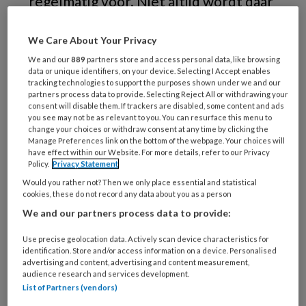
regelmatig voor. Niet altijd wordt daar
voldoende tijd voor uitgetrokken,
waardoor de pijn kan voortduren.
Jan
We Care About Your Privacy
Warnsinck
bespreekt de
We and our
889
partners store and access personal data, like browsing
data or unique identifiers, on your device. Selecting I Accept enables
hoofdoorzaken van tand- en kiespijn
tracking technologies to support the purposes shown under we and our
partners process data to provide. Selecting Reject All or withdrawing your
en de behandeling.
consent will disable them. If trackers are disabled, some content and ads
you see may not be as relevant to you. You can resurface this menu to
change your choices or withdraw consent at any time by clicking the
Manage Preferences link on the bottom of the webpage. Your choices will
have effect within our Website. For more details, refer to our Privacy
PREMIUM
Policy.
Privacy Statement
Would you rather not? Then we only place essential and statistical
cookies, these do not record any data about you as a person
We and our partners process data to provide:
Use precise geolocation data. Actively scan device characteristics for
Bekijk de mogelijkheden
identification. Store and/or access information on a device. Personalised
advertising and content, advertising and content measurement,
Al abonnee?
audience research and services development.
Log dan in
List of Partners (vendors)