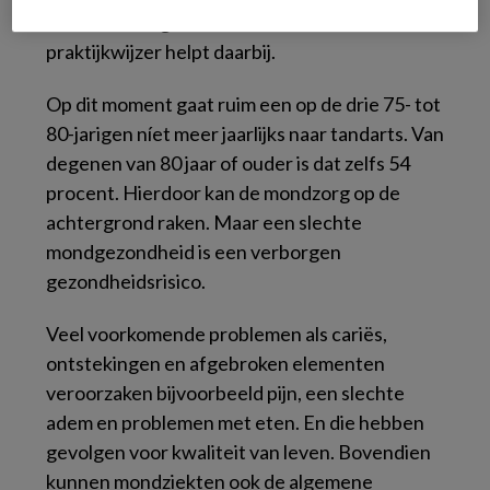
tussen de zorgverleners en aan hun kennis. De
praktijkwijzer helpt daarbij.
Op dit moment gaat ruim een op de drie 75- tot
80-jarigen níet meer jaarlijks naar tandarts. Van
degenen van 80 jaar of ouder is dat zelfs 54
procent. Hierdoor kan de mondzorg op de
achtergrond raken. Maar een slechte
mondgezondheid is een verborgen
gezondheidsrisico.
Veel voorkomende problemen als cariës,
ontstekingen en afgebroken elementen
veroorzaken bijvoorbeeld pijn, een slechte
adem en problemen met eten. En die hebben
gevolgen voor kwaliteit van leven. Bovendien
kunnen mondziekten ook de algemene