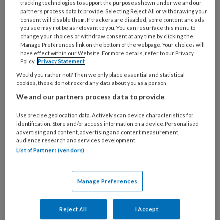
tracking technologies to support the purposes shown under we and our
partners process data to provide. Selecting Reject All or withdrawing your
consent will disable them. If trackers are disabled, some content and ads
you see may not be as relevant to you. You can resurface this menu to
change your choices or withdraw consent at any time by clicking the
Manage Preferences link on the bottom of the webpage. Your choices will
have effect within our Website. For more details, refer to our Privacy
Policy.
Privacy Statement
Would you rather not? Then we only place essential and statistical
Deze zogenaamde praktijkwijzer ‘Zorg aan
cookies, these do not record any data about you as a person
kwetsbare ouderen in de mondzorgpraktijk’ is
We and our partners process data to provide:
bedoeld voor tandartsen, mondhygiënisten,
Use precise geolocation data. Actively scan device characteristics for
tandprothetici en hun ondersteunend team.
identification. Store and/or access information on a device. Personalised
advertising and content, advertising and content measurement,
Want praktijken krijgen door de vergrijzing
audience research and services development.
steeds vaker te maken met oudere patiënten,
List of Partners (vendors)
die door toenemende immobiliteit en
gezondheidsklachten specifieke aandacht en
Manage Preferences
zorg vragen. Maar die zorg stelt eisen aan de
inrichting en organisatie van de
Reject All
I Accept
mondzorgpraktijk, aan de samenwerking