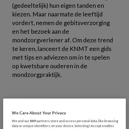
(gedeeltelijk) hun eigen tanden en
kiezen. Maar naarmate de leeftijd
vordert, nemen de gebitsverzorging
en het bezoek aan de
mondzorgverlener af. Om deze trend
te keren, lanceert de KNMT een gids
met tips en adviezen om in te spelen
op kwetsbare ouderen in de
mondzorgpraktijk.
We Care About Your Privacy
We and our
889
partners store and access personal data, like browsing
data or unique identifiers, on your device. Selecting I Accept enables