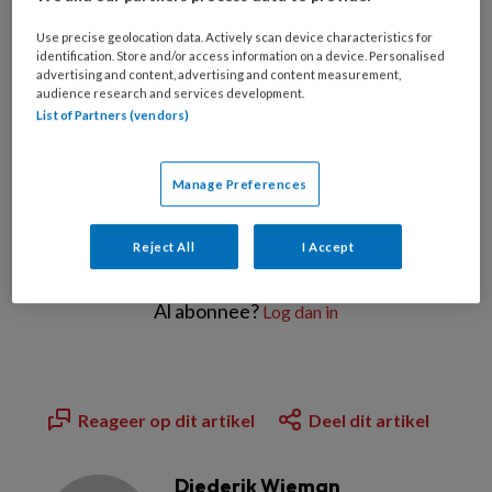
Use precise geolocation data. Actively scan device characteristics for
identification. Store and/or access information on a device. Personalised
advertising and content, advertising and content measurement,
PREMIUM
audience research and services development.
List of Partners (vendors)
Wilt u dit artikel lezen?
Manage Preferences
Reject All
I Accept
Bekijk de mogelijkheden
Al abonnee?
Log dan in
Reageer op dit artikel
Deel dit artikel
Diederik Wieman