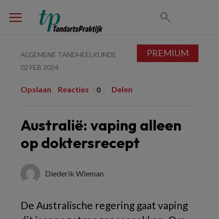
PREMIUM
ALGEMENE TANDHEELKUNDE
02 FEB 2024
Opslaan
Reacties
Delen
0
Australië: vaping alleen
op doktersrecept
Diederik Wieman
De Australische regering gaat vaping