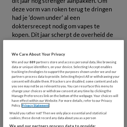
dit jaar nog strenger aanpakken. Om
deze vorm van roken terug te dringen
had je ‘down under’ al een
doktersrecept nodig om vapes te
kopen. Dit jaar scherpt de overheid de
import-, verkoop en
gebruiksrestricties verder aan.
We Care About Your Privacy
We and our
889
partners store and access personal data, like browsing
data or unique identifiers, on your device. Selecting I Accept enables
tracking technologies to support the purposes shown under we and our
partners process data to provide. Selecting Reject All or withdrawing your
consent will disable them. If trackers are disabled, some content and ads
you see may not be as relevant to you. You can resurface this menu to
change your choices or withdraw consent at any time by clicking the
Manage Preferences link on the bottom of the webpage. Your choices will
have effect within our Website. For more details, refer to our Privacy
Policy.
Privacy Statement
Would you rather not? Then we only place essential and statistical
cookies, these do not record any data about you as a person
We and our partners process data to provide: