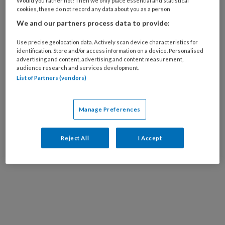
Livia is mondhygiëniste angstbegeleiding en
Would you rather not? Then we only place essential and statistical
cookies, these do not record any data about you as a person
afdelingshoofd preventie bij de Stichting
We and our partners process data to provide:
Bijzondere Tandheelkunde in Amsterdam.
Daarnaast heeft zij als danseres inmiddels de
Use precise geolocation data. Actively scan device characteristics for
identification. Store and/or access information on a device. Personalised
samba ingeruild voor de flamenco. De
advertising and content, advertising and content measurement,
befaamde Spaanse dans waarin zij veel van
audience research and services development.
List of Partners (vendors)
haar kracht kwijt kan.
Luister hier de podcast!
Manage Preferences
Reject All
I Accept