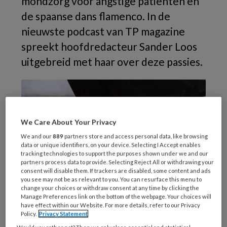
mondzorg voor angstige patiënten en
de spaanse dans flamenco. In de
nieuwste podcast van TP magazine
spreekt hoofdredacteur Sander Loos
uitgebreid met haar over deze passies.
We Care About Your Privacy
We and our
889
partners store and access personal data, like browsing
data or unique identifiers, on your device. Selecting I Accept enables
tracking technologies to support the purposes shown under we and our
partners process data to provide. Selecting Reject All or withdrawing your
consent will disable them. If trackers are disabled, some content and ads
you see may not be as relevant to you. You can resurface this menu to
change your choices or withdraw consent at any time by clicking the
Manage Preferences link on the bottom of the webpage. Your choices will
have effect within our Website. For more details, refer to our Privacy
Foto: Pexels
Policy.
Privacy Statement