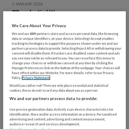
5 JANUARI 2026
TP-redactie | Wanneer
vergaderen?
We Care About Your Privacy
We and our
889
partners store and access personal data, like browsing
data or unique identifiers, on your device. Selecting I Accept enables
tracking technologies to support the purposes shown under we and our
partners process data to provide. Selecting Reject All or withdrawing your
consent will disable them. If trackers are disabled, some content and ads
you see may not be as relevant to you. You can resurface this menu to
change your choices or withdraw consent at any time by clicking the
27 NOVEMBER 2025
ALGEMENE TANDHEELKUNDE
Manage Preferences link on the bottom of the webpage. Your choices will
have effect within our Website. For more details, refer to our Privacy
NZa: meer
Policy.
Privacy Statement
opleidingsplaatsen
Would you rather not? Then we only place essential and statistical
noodzakelijk
cookies, these do not record any data about you as a person
We and our partners process data to provide:
Use precise geolocation data. Actively scan device characteristics for
identification. Store and/or access information on a device. Personalised
advertising and content, advertising and content measurement,
audience research and services development.