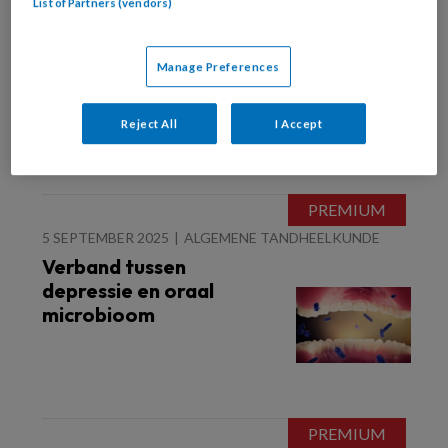
List of Partners (vendors)
12 SEPTEMBER 2025
KINDERTANDHEELKUNDE
De allerkleinsten in de
praktijk
Manage Preferences
Reject All
I Accept
5 SEPTEMBER 2025
ALGEMENE TANDHEELKUNDE
Verband tussen
depressie en oraal
microbioom