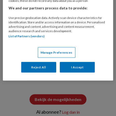
cookies, these do not record any data about you as a person
We and our partners process data to provide:
Use precise geolocation data. Actively scan device characteristics for
identification. Store and/or access information on a device. Personalised
advertising and content, advertising and content measurement,
audience research and services development.
List of Partners (vendors)
©BONI /Generated with AI / Stock.adobe.com
Manage Preferences
PREMIUM
Reject All
I Accept
Wilt u dit artikel lezen?
Bekijk de mogelijkheden
Al abonnee?
Log dan in