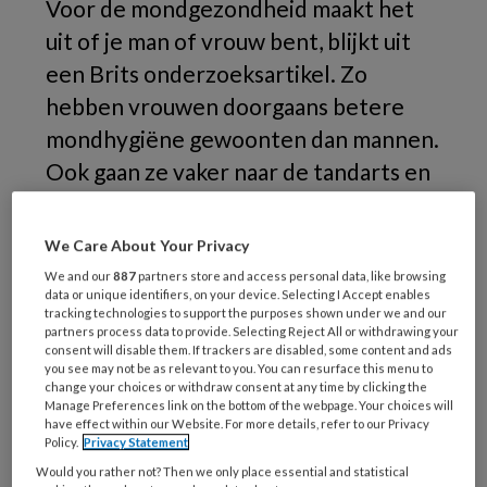
Voor de mondgezondheid maakt het
uit of je man of vrouw bent, blijkt uit
een Brits onderzoeksartikel. Zo
hebben vrouwen doorgaans betere
mondhygiëne gewoonten dan mannen.
Ook gaan ze vaker naar de tandarts en
letten ze meer op wat voor soort
tandpasta ze gebruiken. Vrouwen
We Care About Your Privacy
hebben echter ook meer kans op een
We and our
887
partners store and access personal data, like browsing
data or unique identifiers, on your device. Selecting I Accept enables
slechtere mondgezondheid door
tracking technologies to support the purposes shown under we and our
hormonale veranderingen.
partners process data to provide. Selecting Reject All or withdrawing your
consent will disable them. If trackers are disabled, some content and ads
you see may not be as relevant to you. You can resurface this menu to
change your choices or withdraw consent at any time by clicking the
Manage Preferences link on the bottom of the webpage. Your choices will
have effect within our Website. For more details, refer to our Privacy
Policy.
Privacy Statement
Would you rather not? Then we only place essential and statistical