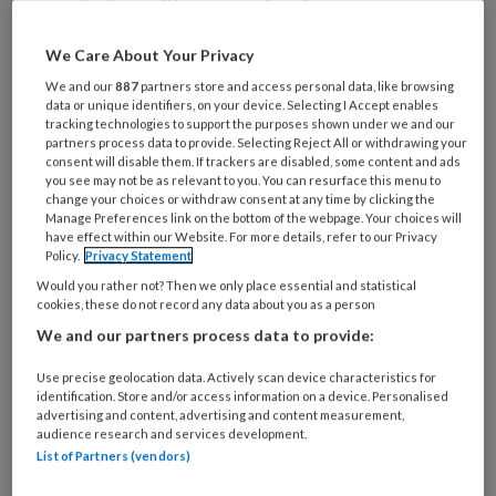
De belangrijkste motivatie van Joāo
Filipe Brochado Martins Statkiewicz
We Care About Your Privacy
was om manieren te onderzoeken om
We and our
887
partners store and access personal data, like browsing
endodontische behandelingen te
data or unique identifiers, on your device. Selecting I Accept enables
tracking technologies to support the purposes shown under we and our
verbeteren, niet alleen vanuit een
partners process data to provide. Selecting Reject All or withdrawing your
consent will disable them. If trackers are disabled, some content and ads
technisch of behandelaarsgericht
you see may not be as relevant to you. You can resurface this menu to
change your choices or withdraw consent at any time by clicking the
perspectief, maar ook vanuit het
Manage Preferences link on the bottom of the webpage. Your choices will
perspectief van de patiënt.
have effect within our Website. For more details, refer to our Privacy
Policy.
Privacy Statement
Would you rather not? Then we only place essential and statistical
cookies, these do not record any data about you as a person
We and our partners process data to provide:
PREMIUM
Use precise geolocation data. Actively scan device characteristics for
identification. Store and/or access information on a device. Personalised
advertising and content, advertising and content measurement,
audience research and services development.
List of Partners (vendors)
Bekijk de mogelijkheden