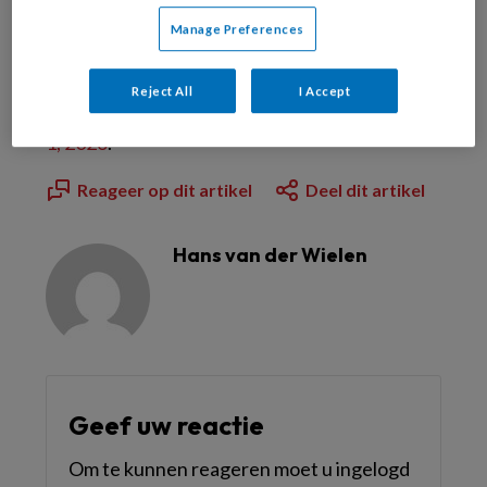
Al abonnee?
Log dan in
Manage Preferences
Reject All
I Accept
Dit artikel is verschenen in
TandartsPraktijk nr.
1, 2026
.
Reageer op dit artikel
Deel dit artikel
Hans van der Wielen
Geef uw reactie
Om te kunnen reageren moet u ingelogd