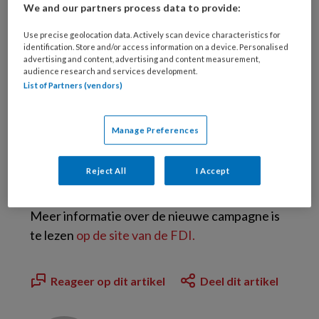
We and our partners process data to provide:
Er is
gratis campagnemateriaal
verkrijgbaar om
Use precise geolocation data. Actively scan device characteristics for
de boodschap over te brengen.
identification. Store and/or access information on a device. Personalised
advertising and content, advertising and content measurement,
audience research and services development.
List of Partners (vendors)
Manage Preferences
Reject All
I Accept
Voor kinderen heeft de FDI een Toothy the
Beaver bedacht, die in de campagne figureert.
Meer informatie over de nieuwe campagne is
te lezen
op de site van de FDI.
Reageer op dit artikel
Deel dit artikel