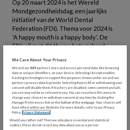
Op 20 maart 2024 is het Wereld
Mondgezondheidsdag, een jaarlijks
initiatief van de World Dental
Federation (FDI). Thema voor 2024 is
'A happy mouth is a happy body'. De
FDI wil met dit thema het verband
benadrukken tussen mondgezondheid
We Care About Your Privacy
en algemene gezondheid.
We and our
889
partners store and access personal data, like browsing
data or unique identifiers, on your device. Selecting I Accept enables
tracking technologies to support the purposes shown under we and our
partners process data to provide. Selecting Reject All or withdrawing your
consent will disable them. If trackers are disabled, some content and ads
you see may not be as relevant to you. You can resurface this menu to
change your choices or withdraw consent at any time by clicking the
Manage Preferences link on the bottom of the webpage. Your choices will
have effect within our Website. For more details, refer to our Privacy
Policy.
Privacy Statement
Would you rather not? Then we only place essential and statistical
cookies, these do not record any data about you as a person