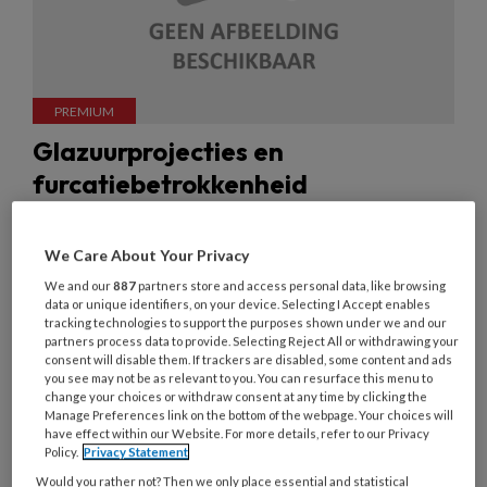
Glazuurprojecties en
furcatiebetrokkenheid
Een glazuurprojectie is een veel voorkomend
fenomeen, maar relatief onbekend onder clinici.
We Care About Your Privacy
Men spreekt over deze anatomische variatie als
We and our
887
partners store and access personal data, like browsing
data or unique identifiers, on your device. Selecting I Accept enables
het glazuur vanaf de glazuurcementgrens vanuit
tracking technologies to support the purposes shown under we and our
de glazuurkap doorloopt in het furcatiegebied.
partners process data to provide. Selecting Reject All or withdrawing your
consent will disable them. If trackers are disabled, some content and ads
you see may not be as relevant to you. You can resurface this menu to
change your choices or withdraw consent at any time by clicking the
Manage Preferences link on the bottom of the webpage. Your choices will
have effect within our Website. For more details, refer to our Privacy
Policy.
Privacy Statement
Over algemene
Would you rather not? Then we only place essential and statistical