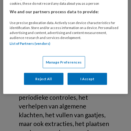
cookies, these do not record any data about you as a person
tandheelkunde
We and our partners process data to provide:
Reguliere mondzorg
Use precise geolocation data. Actively scan device characteristics for
identification. Store and/or access information on a device. Personalised
advertising and content, advertising and content measurement,
Algemene tandheelkunde omvat
audience research and services development.
de reguliere mondzorg. Onder
List of Partners (vendors)
algemene tandheelkunde vallen
de tandartsbehandelingen die
Manage Preferences
bedoeld zijn om pijnklachten aan
het gebit te voorkomen of tegen
Reject All
I Accept
te gaan. Hierbij kun je denken aan
periodieke controles, het
verhelpen van algemene
klachten, het vullen van gaatjes,
maar ook extracties, het plaatsen