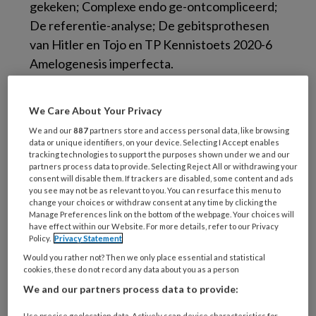
gekeken; Complexe endo ge-ontcompliceerd;
De referentie-analyse; De gebitsprothesen
van Hitler en Tojo en TP Kennistoets 2020-6
Amelogenesis imperfecta.
Overzicht alle artikelen >>
We Care About Your Privacy
We and our
887
partners store and access personal data, like browsing
data or unique identifiers, on your device. Selecting I Accept enables
tracking technologies to support the purposes shown under we and our
partners process data to provide. Selecting Reject All or withdrawing your
consent will disable them. If trackers are disabled, some content and ads
you see may not be as relevant to you. You can resurface this menu to
change your choices or withdraw consent at any time by clicking the
Manage Preferences link on the bottom of the webpage. Your choices will
have effect within our Website. For more details, refer to our Privacy
Policy.
Privacy Statement
Would you rather not? Then we only place essential and statistical
cookies, these do not record any data about you as a person
We and our partners process data to provide:
Use precise geolocation data. Actively scan device characteristics for