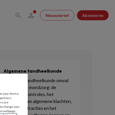
Nieuwsbrief
Abonneren
Algemene tandheelkunde
Algemene tandheelkunde omvat
de reguliere mondzorg: de
periodieke controles, het
on your device.
 partners
verhelpen van algemene klachten,
ers are
 to change your
maar ook extracties en het
the webpage.