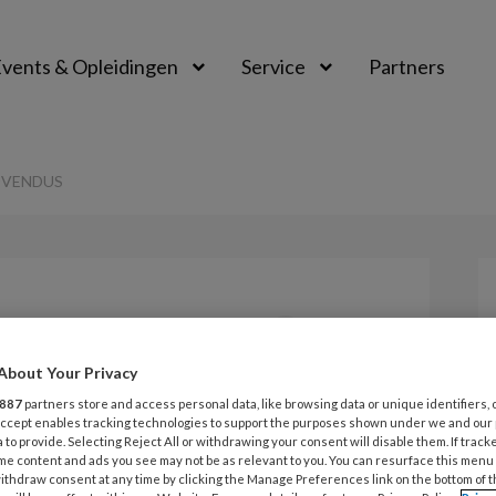
vents & Opleidingen
Service
Partners
OVENDUS
Opslaan
Reacties
Delen
0
About Your Privacy
TA-promovendus
887
partners store and access personal data, like browsing data or unique identifiers, 
 Accept enables tracking technologies to support the purposes shown under we and our
 to provide. Selecting Reject All or withdrawing your consent will disable them. If track
me content and ads you see may not be as relevant to you. You can resurface this menu
ithdraw consent at any time by clicking the Manage Preferences link on the bottom of 