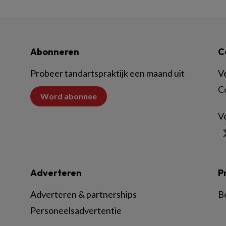
Abonneren
C
Probeer tandartspraktijk een maand uit
V
C
Word abonnee
Vo
Adverteren
P
Adverteren & partnerships
B
Personeelsadvertentie