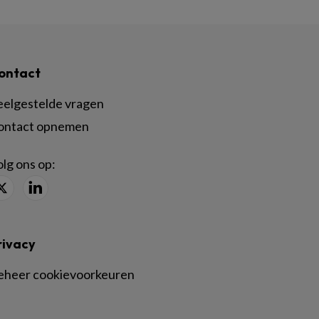
ontact
eelgestelde vragen
ontact opnemen
lg ons op:
rivacy
eheer cookievoorkeuren