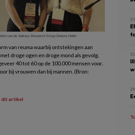
3
E
t
esident van de Salivary Research Group Debora Heller
orm van reuma waarbij ontstekingen aan
31
n met droge ogen en droge mond als gevolg.
I
eveer 40 tot 60 op de 100.000 mensen voor.
w
or bij vrouwen dan bij mannen. (Bron:
29
E
 dit artikel
T