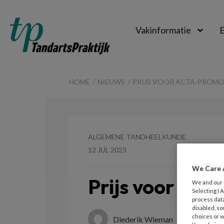
Vakinformatie
E
TandartsPraktijk
HOME
NIEUWS
PRIJS VOOR ACTA-PROM
ALGEMENE TANDHEELKUNDE
12 JUL 2023
We Care 
Prijs voor AC
We and our
Selecting I
process data
disabled, so
choices or w
Diederik Wieman