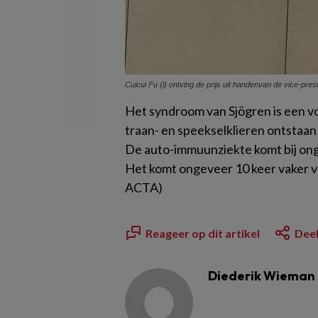
Cuicui Fu (l) ontving de prijs uit handenvan de vice-pr
Het syndroom van Sjögren is een v
traan- en speekselklieren ontstaa
De auto-immuunziekte komt bij ong
Het komt ongeveer 10 keer vaker vo
ACTA)
Reageer op dit artikel
Deel
Diederik Wieman