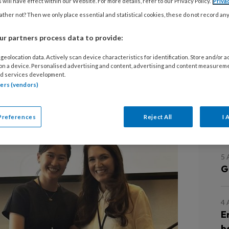
 will have effect within our Website. For more details, refer to our Privacy Policy.
Priva
ther not? Then we only place essential and statistical cookies, these do not record an
heeft tijdens het afgelopen IADR-
iation for Dental Research) in Bogotá
r partners process data to provide:
tract' gewonnen. De samenvatting
geolocation data. Actively scan device characteristics for identification. Store and/or 
t gebruik van koolstof
 on a device. Personalised advertising and content, advertising and content measurem
d services development.
room van Sjögren. Fu doet onderzoek
tners (vendors)
 onder leiding van Floris Bikker en
L
Preferences
Reject All
I 
5
G
4
E
b