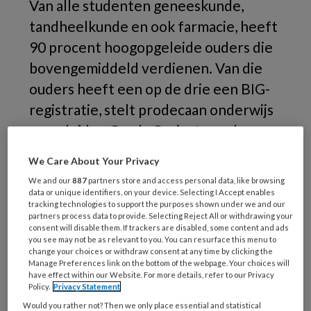
Van alle studenten geneeskunde,
tandheelkunde en ook farmacie, heeft
90 procent hoogopgeleide ouders die
bovengemiddeld verdienen. Van die
ouders heeft een op de drie een BIG-
registratie, stelt prodecaan onderwijs
en opleiden Gerda Croiset van de
Rijksuniversiteit Groningen.
We Care About Your Privacy
We and our
887
partners store and access personal data, like browsing
data or unique identifiers, on your device. Selecting I Accept enables
tracking technologies to support the purposes shown under we and our
partners process data to provide. Selecting Reject All or withdrawing your
consent will disable them. If trackers are disabled, some content and ads
you see may not be as relevant to you. You can resurface this menu to
change your choices or withdraw consent at any time by clicking the
Manage Preferences link on the bottom of the webpage. Your choices will
have effect within our Website. For more details, refer to our Privacy
Policy.
Privacy Statement
Would you rather not? Then we only place essential and statistical