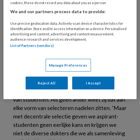
cookies, these do not record any data about you as a person
We and our partners process data to provide:
Use precise geolocation data. Actively scan device characteristics for
identification. Store and/or access information on a device. Personalised
© alphaspirit/stock.adobe.com
advertising and content, advertising and content measurement,
Dat betekent dus dat veel vwo-leerlingen met
audience research and services development.
List of Partners (vendors)
een andere achtergrond niet door de
decentrale selectie komen. Terwijl iedereen
met een vwo-diploma in principe geschikt is.
Manage Preferences
‘Er is dus echt wel wat aan de hand’, aldus
Croiset. Al jaren begeleidt Gerda Croiset
Reject All
I Accept
promovendi die onderzoek doen naar selectie
van studenten. Als geen ander weet zij dat aan
elke vorm van selecteren nadelen zitten. ‘Maar
met decentrale selectie geven we aspirant-
studenten geen eerlijke kans en krijgen we
niet de diverse dokters die we als samenleving