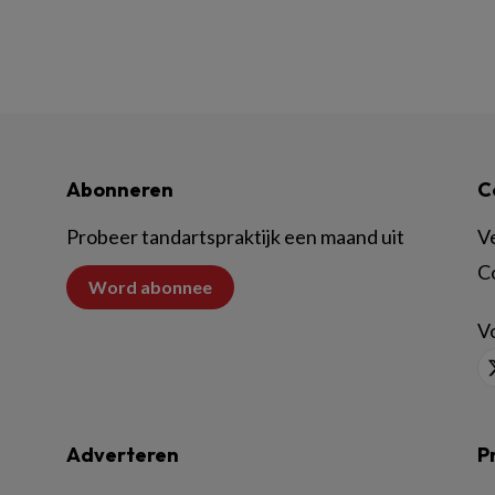
Abonneren
C
Probeer tandartspraktijk een maand uit
V
C
Word abonnee
Vo
Adverteren
P