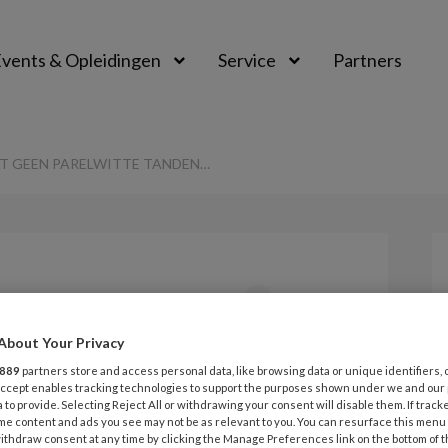
vents & Opleidingen
Service
Partners
EFT GEEN PARELWITTE TANDEN…
Opslaan
Reacties
Delen
0
About Your Privacy
parel heeft geen
889
partners store and access personal data, like browsing data or unique identifiers, 
 Accept enables tracking technologies to support the purposes shown under we and our
nden…
 to provide. Selecting Reject All or withdrawing your consent will disable them. If track
me content and ads you see may not be as relevant to you. You can resurface this menu
ithdraw consent at any time by clicking the Manage Preferences link on the bottom of 