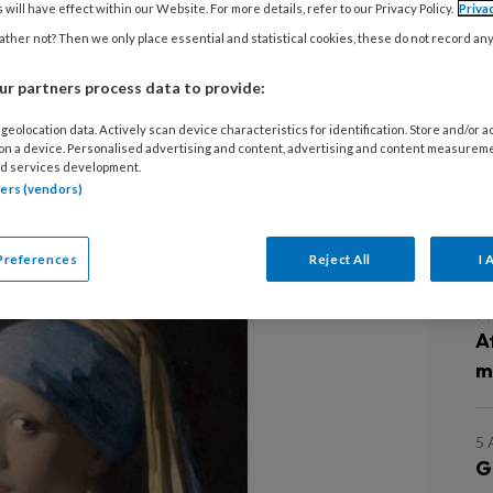
 will have effect within our Website. For more details, refer to our Privacy Policy.
Priva
ther not? Then we only place essential and statistical cookies, these do not record an
 die deze week verschijnt, zet
r partners process data to provide:
den van Vermeer’s ‘Meisje met de
geolocation data. Actively scan device characteristics for identification. Store and/or 
at blijkt? Deze zijn bepaald niet
 on a device. Personalised advertising and content, advertising and content measurem
d services development.
Wie ze goed bestudeert ziet mogelijk
tners (vendors)
ies aan haar voortanden.
L
Preferences
Reject All
I 
7
A
m
5
G