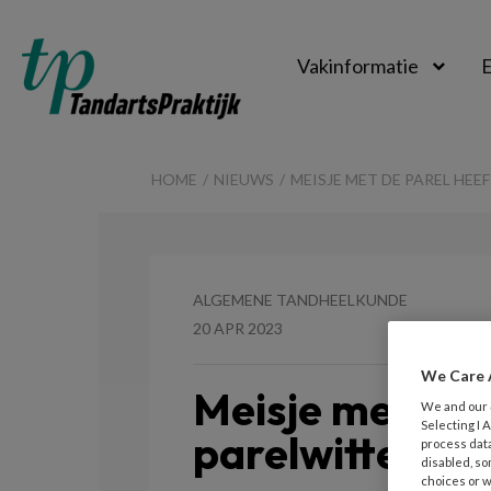
Vakinformatie
E
TandartsPraktijk
HOME
NIEUWS
MEISJE MET DE PAREL HE
ALGEMENE TANDHEELKUNDE
20 APR 2023
We Care 
Meisje met de 
We and our
Selecting I
parelwitte ta
process data
disabled, so
choices or w