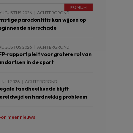
 AUGUSTUS 2026
ACHTERGROND
rnstige parodontitis kan wijzen op
eginnende nierschade
 AUGUSTUS 2026
ACHTERGROND
FP-rapport pleit voor grotere rol van
andartsen in de sport
 JULI 2026
ACHTERGROND
llegale tandheelkunde blijft
ereldwijd en hardnekkig probleem
oon meer nieuws