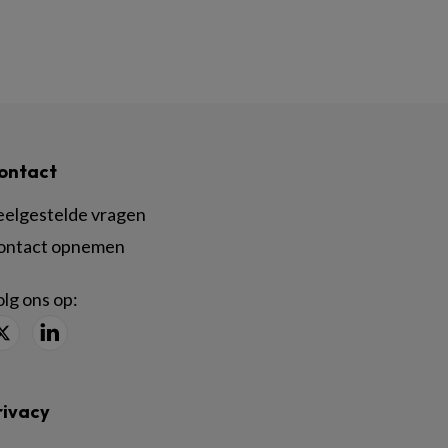
ontact
eelgestelde vragen
ontact opnemen
lg ons op:
rivacy