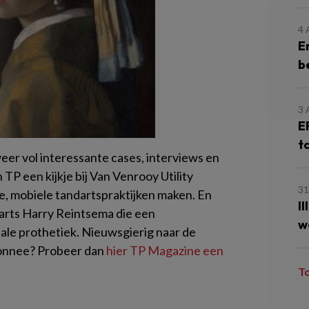
4
E
b
3
E
t
er vol interessante cases, interviews en
TP een kijkje bij Van Venrooy Utility
31
e, mobiele tandartspraktijken maken. En
I
arts Harry Reintsema die een
w
iale prothetiek. Nieuwsgierig naar de
nnee? Probeer dan
hier TP Magazine een
T