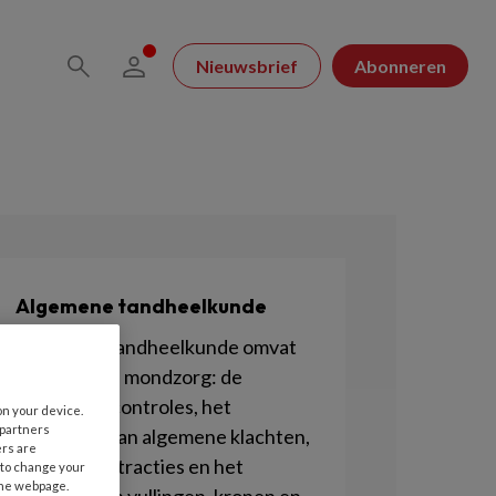
Nieuwsbrief
Abonneren
Algemene tandheelkunde
Algemene tandheelkunde omvat
de reguliere mondzorg: de
periodieke controles, het
on your device.
 partners
verhelpen van algemene klachten,
ers are
maar ook extracties en het
 to change your
the webpage.