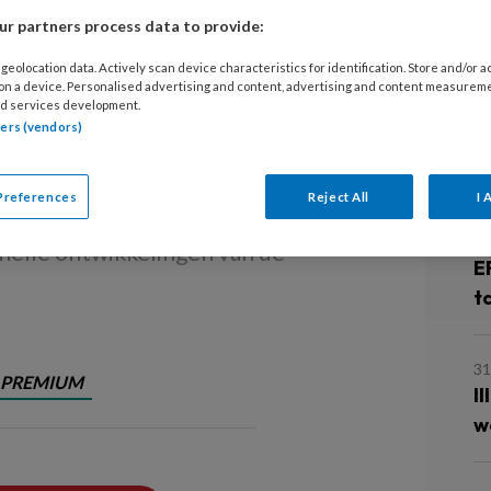
5
r partners process data to provide:
Sander Loos
G
geolocation data. Actively scan device characteristics for identification. Store and/or 
t over een helmplicht voor
 on a device. Personalised advertising and content, advertising and content measurem
d services development.
4
hoogleraar, mka-chirurg en voormalig
tners (vendors)
E
 voor het verplicht dragen van een
b
spreekt met hem over de gevolgen van
Preferences
Reject All
I 
 waarmee hij dagelijks wordt
3
nelle ontwikkelingen van de
E
t
31
PREMIUM
I
w