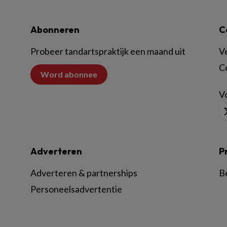
Abonneren
C
Probeer tandartspraktijk een maand uit
V
C
Word abonnee
Vo
Adverteren
P
Adverteren & partnerships
B
Personeelsadvertentie