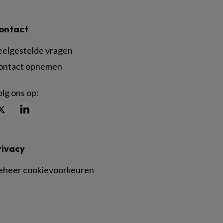
ontact
eelgestelde vragen
ontact opnemen
lg ons op:
rivacy
eheer cookievoorkeuren