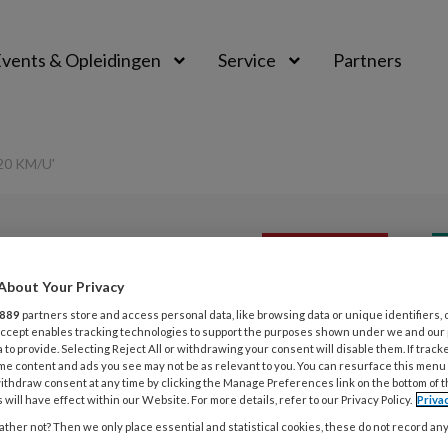
vents & Opleidingen
Service
Partners
20 KM/U'
PREMIUM
L
About Your Privacy
Opslaan
Reacties
Delen
0
889
partners store and access personal data, like browsing data or unique identifiers, 
 Accept enables tracking technologies to support the purposes shown under we and our
7
 to provide. Selecting Reject All or withdrawing your consent will disable them. If track
 helm bij meer dan
me content and ads you see may not be as relevant to you. You can resurface this menu
A
ithdraw consent at any time by clicking the Manage Preferences link on the bottom of 
m
 will have effect within our Website. For more details, refer to our Privacy Policy.
Priva
ther not? Then we only place essential and statistical cookies, these do not record an