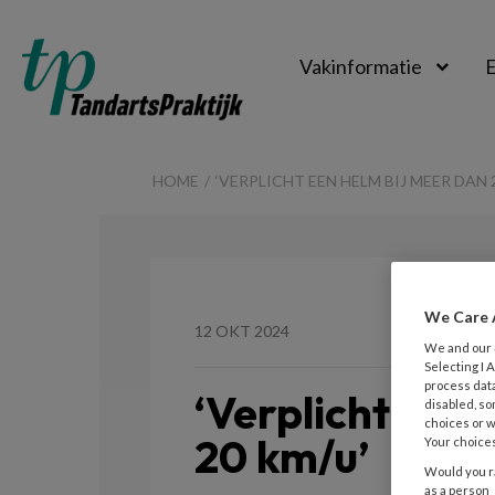
Vakinformatie
E
TandartsPraktijk
HOME
‘VERPLICHT EEN HELM BIJ MEER DAN 
We Care 
12 OKT 2024
We and our
Selecting I
process data
‘Verplicht een
disabled, so
choices or w
20 km/u’
Your choices
Would you ra
as a person