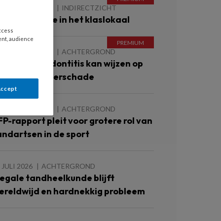
 AUGUSTUS 2026
INDIRECTZICHT
ebitscontrole in het klaslokaal
access
ent, audience
 AUGUSTUS 2026
ACHTERGROND
rnstige parodontitis kan wijzen op
eginnende nierschade
Accept
 AUGUSTUS 2026
ACHTERGROND
FP-rapport pleit voor grotere rol van
andartsen in de sport
 JULI 2026
ACHTERGROND
llegale tandheelkunde blijft
ereldwijd en hardnekkig probleem