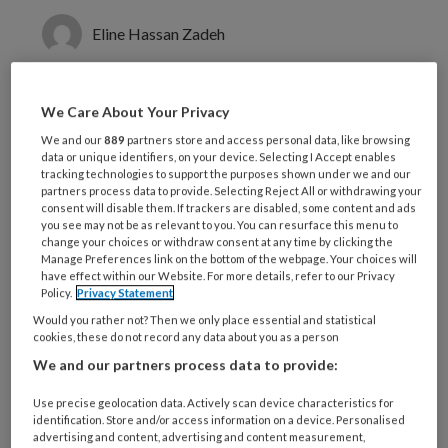
Eline Hassan Zadeh
De verschuiving van retentieve
We Care About Your Privacy
restauraties naar non-retentieve
We and our
889
partners store and access personal data, like browsing
restauraties, gecementeerd met
data or unique identifiers, on your device. Selecting I Accept enables
tracking technologies to support the purposes shown under we and our
gevorderde adhesieve tandheelkunde,
partners process data to provide. Selecting Reject All or withdrawing your
consent will disable them. If trackers are disabled, some content and ads
zorgt voor veel veranderingen. Met
you see may not be as relevant to you. You can resurface this menu to
change your choices or withdraw consent at any time by clicking the
name op het gebied van de
Manage Preferences link on the bottom of the webpage. Your choices will
restauratieve tandheelkunde.
have effect within our Website. For more details, refer to our Privacy
Policy.
Privacy Statement
Verschillende onderzoeken en
Would you rather not? Then we only place essential and statistical
klinische ervaring tonen aan dat we
cookies, these do not record any data about you as a person
veel complicaties kunnen voorkomen.
We and our partners process data to provide:
Dit is deel drie van een trilogie over
Use precise geolocation data. Actively scan device characteristics for
identification. Store and/or access information on a device. Personalised
non-retentieve adhesief
advertising and content, advertising and content measurement,