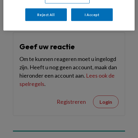
hygiëne
Reject All
I Accept
Geef uw reactie
Om te kunnen reageren moet u ingelogd
zijn. Heeft u nog geen account, maak dan
hieronder een account aan.
Lees ook de
spelregels
.
Registreren
Login