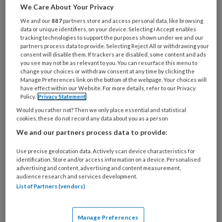
We Care About Your Privacy
binnen 30 sec volledig als virucide te werken.
We and our
887
partners store and access personal data, like browsing
Naast desinfectie is het door de toevoeging
data or unique identifiers, on your device. Selecting I Accept enables
van het ProPanthenol-complex + vitamine E
tracking technologies to support the purposes shown under we and our
partners process data to provide. Selecting Reject All or withdrawing your
verzorgend voor de huid.
consent will disable them. If trackers are disabled, some content and ads
you see may not be as relevant to you. You can resurface this menu to
change your choices or withdraw consent at any time by clicking the
Manage Preferences link on the bottom of the webpage. Your choices will
have effect within our Website. For more details, refer to our Privacy
Policy.
Privacy Statement
Would you rather not? Then we only place essential and statistical
cookies, these do not record any data about you as a person
We and our partners process data to provide:
Use precise geolocation data. Actively scan device characteristics for
identification. Store and/or access information on a device. Personalised
advertising and content, advertising and content measurement,
Dit artikel is verschenen in
TandartsPraktijk nr.
audience research and services development.
List of Partners (vendors)
5, 2021
.
Reageer op dit artikel
Deel dit artikel
Manage Preferences