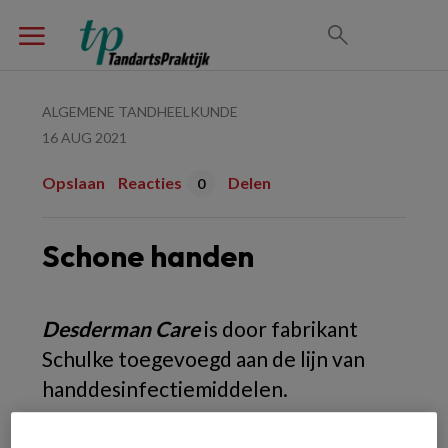
ALGEMENE TANDHEELKUNDE
16 AUG 2021
Opslaan
Reacties
Delen
0
Schone handen
Desderman Care
is door fabrikant
Schulke toegevoegd aan de lijn van
handdesinfectiemiddelen.
Het op alcohol gebaseerde product claimt