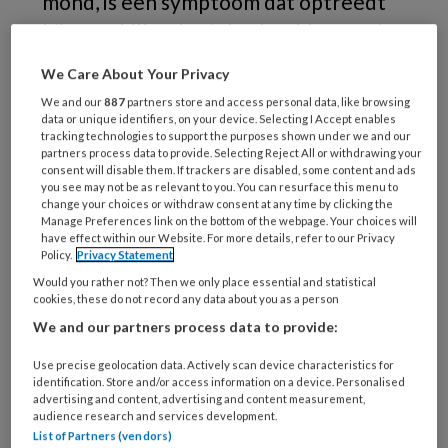
mond, is een symptoom dat optreedt
bij verschillende ziektebeelden, zoals
het syndroom van Sjögren, diabetes
We Care About Your Privacy
type 2, maar ook als gevolg van het
We and our
887
partners store and access personal data, like browsing
gebruik van (vaak) meerdere typen
data or unique identifiers, on your device. Selecting I Accept enables
tracking technologies to support the purposes shown under we and our
medicatie en als bijwerking van
partners process data to provide. Selecting Reject All or withdrawing your
consent will disable them. If trackers are disabled, some content and ads
radiotherapiebehandeling voor
you see may not be as relevant to you. You can resurface this menu to
change your choices or withdraw consent at any time by clicking the
tumoren in het hoofd-halsgebied.
Manage Preferences link on the bottom of the webpage. Your choices will
Doordat xerostomie subjectief van
have effect within our Website. For more details, refer to our Privacy
Policy.
Privacy Statement
aard is, is het een lastig te
Would you rather not? Then we only place essential and statistical
kwantificeren symptoom.
cookies, these do not record any data about you as a person
We and our partners process data to provide:
Use precise geolocation data. Actively scan device characteristics for
identification. Store and/or access information on a device. Personalised
PREMIUM
advertising and content, advertising and content measurement,
audience research and services development.
List of Partners (vendors)