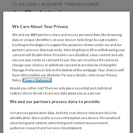
12 JULI 2026
ALGEMENE TANDHEELKUNDE
Jaarlijks starten in
Nederland tot 200
buitenlands
We Care About Your Privacy
gediplomeerde
We and our
887
partners store and access personal data, like browsing
tandartsen
data or unique identifiers, on your device. Selecting I Accept enables
tracking technologies to support the purposes shown under we and our
partners process data to provide. Selecting Reject All or withdrawing your
consent will disable them. If trackers are disabled, some content and ads
you see may not be as relevant to you. You can resurface this menu to
change your choices or withdraw consent at any time by clicking the
9 JULI 2026
ALGEMENE TANDHEELKUNDE
Manage Preferences link on the bottom of the webpage. Your choices will
have effect within our Website. For more details, refer to our Privacy
Bezwaren tegen
Policy.
Privacy Statement
tandartstarieven 2026
Would you rather not? Then we only place essential and statistical
ongegrond verklaard
cookies, these do not record any data about you as a person
We and our partners process data to provide:
Use precise geolocation data. Actively scan device characteristics for
identification. Store and/or access information on a device. Personalised
advertising and content, advertising and content measurement,
audience research and services development.