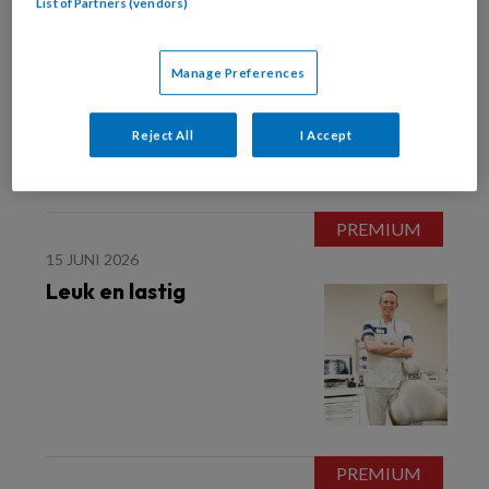
List of Partners (vendors)
6 JULI 2026
ALGEMENE TANDHEELKUNDE
Kabinet scherpt regels
aan voor
Manage Preferences
winstuitkeringen in de
zorg
Reject All
I Accept
15 JUNI 2026
Leuk en lastig