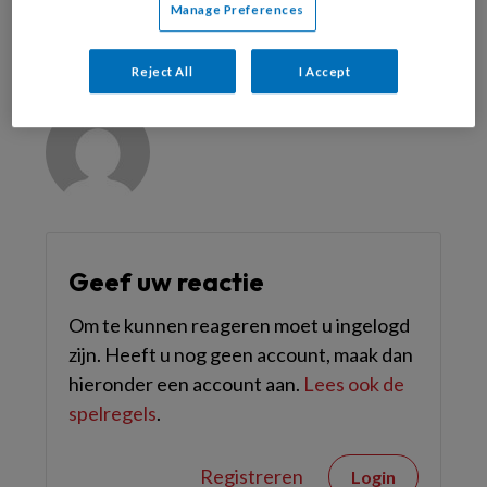
Manage Preferences
Reageer op dit artikel
Deel dit artikel
Reject All
I Accept
Sander Loos
Geef uw reactie
Om te kunnen reageren moet u ingelogd
zijn. Heeft u nog geen account, maak dan
hieronder een account aan.
Lees ook de
spelregels
.
Registreren
Login