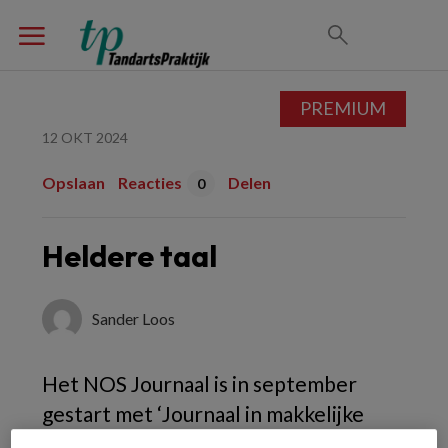
PREMIUM
12 OKT 2024
Opslaan
Reacties
Delen
0
Heldere taal
Sander Loos
Het NOS Journaal is in september
gestart met ‘Journaal in makkelijke
taal'. Dat is mooi, want ongeveer 2,5