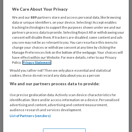
miljoen mensen in ons land hebben
We Care About Your Privacy
moeite met de Nederlandse taal. Iets
We and our
889
partners store and access personal data, like browsing
data or unique identifiers, on your device. Selecting I Accept enables
om rekening te houden.
tracking technologies to support the purposes shown under we and our
partners process data to provide. Selecting Reject All or withdrawing your
consent will disable them. If trackers are disabled, some content and ads
you see may not be as relevant to you. You can resurface this menu to
change your choices or withdraw consent at any time by clicking the
PREMIUM
Manage Preferences link on the bottom of the webpage. Your choices will
have effect within our Website. For more details, refer to our Privacy
Policy.
Privacy Statement
Would you rather not? Then we only place essential and statistical
cookies, these do not record any data about you as a person
We and our partners process data to provide:
Bekijk de mogelijkheden
Use precise geolocation data. Actively scan device characteristics for
Al abonnee?
Log dan in
identification. Store and/or access information on a device. Personalised
advertising and content, advertising and content measurement,
audience research and services development.
List of Partners (vendors)
Dit artikel is verschenen in
TandartsPraktijk nr.
7, 2024
.