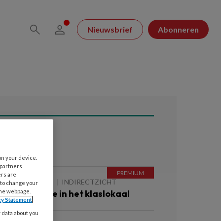
Nieuwsbrief
Abonneren
ees ook
on your device.
 partners
ers are
 AUGUSTUS 2026
INDIRECTZICHT
 to change your
the webpage.
ebitscontrole in het klaslokaal
cy Statement
y data about you