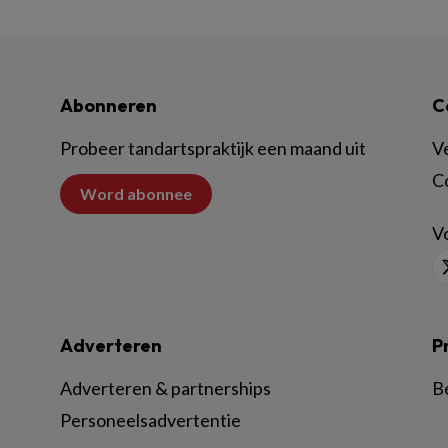
Abonneren
C
Probeer tandartspraktijk een maand uit
V
C
Word abonnee
Vo
Adverteren
P
Adverteren & partnerships
B
Personeelsadvertentie