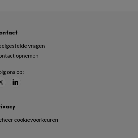
ontact
eelgestelde vragen
ontact opnemen
lg ons op:
rivacy
eheer cookievoorkeuren