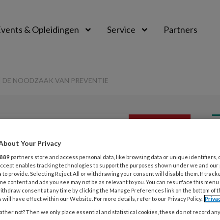
vents & Opleidingen
Service
Partners
! | DE NOODZAAK VAN PREVENTIE
PREMIUM
L
About Your Privacy
Opslaan
Reacties
Delen
0
889
partners store and access personal data, like browsing data or unique identifiers, 
 Accept enables tracking technologies to support the purposes shown under we and our
 to provide. Selecting Reject All or withdrawing your consent will disable them. If track
j de fruitspeen?! |
5
me content and ads you see may not be as relevant to you. You can resurface this menu
ithdraw consent at any time by clicking the Manage Preferences link on the bottom of 
G
an preventie
 will have effect within our Website. For more details, refer to our Privacy Policy.
Priva
ther not? Then we only place essential and statistical cookies, these do not record an