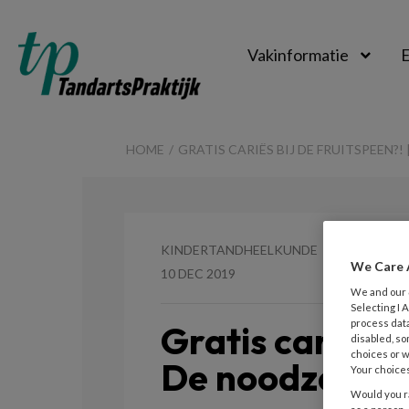
Vakinformatie
E
TandartsPraktijk
HOME
GRATIS CARIËS BIJ DE FRUITSPEEN?
KINDERTANDHEELKUNDE
We Care 
10 DEC 2019
We and our
Selecting I
process data
Gratis cariës bi
disabled, so
choices or w
De noodzaak v
Your choices
Would you ra