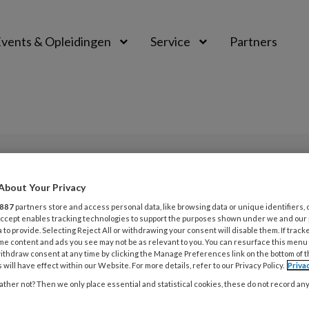
vents & Opleidingen
Service
Partners
PREMIUM
About Your Privacy
L
Opslaan
Reacties
Delen
0
887
partners store and access personal data, like browsing data or unique identifiers, 
 Accept enables tracking technologies to support the purposes shown under we and our
 to provide. Selecting Reject All or withdrawing your consent will disable them. If track
me content and ads you see may not be as relevant to you. You can resurface this menu
5
ithdraw consent at any time by clicking the Manage Preferences link on the bottom of 
 will have effect within our Website. For more details, refer to our Privacy Policy.
Priva
G
ther not? Then we only place essential and statistical cookies, these do not record an