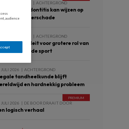
 AUGUSTUS 2026
ACHTERGROND
rnstige parodontitis kan wijzen op
access
eginnende nierschade
ent, audience
 AUGUSTUS 2026
ACHTERGROND
FP-rapport pleit voor grotere rol van
Accept
andartsen in de sport
 JULI 2026
ACHTERGROND
llegale tandheelkunde blijft
ereldwijd en hardnekkig probleem
 JULI 2026
DE BOOR DRAAIT DOOR
en logisch verhaal