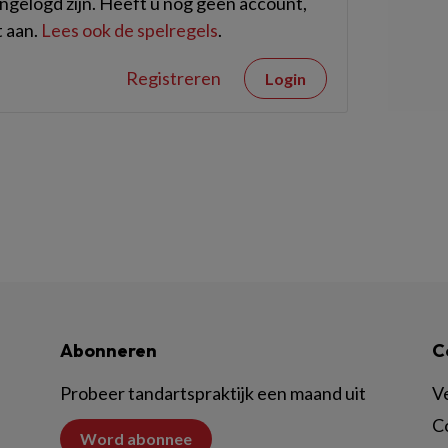
gelogd zijn. Heeft u nog geen account,
 aan.
Lees ook de spelregels
.
Registreren
Login
Abonneren
C
Probeer tandartspraktijk een maand uit
V
C
Word abonnee