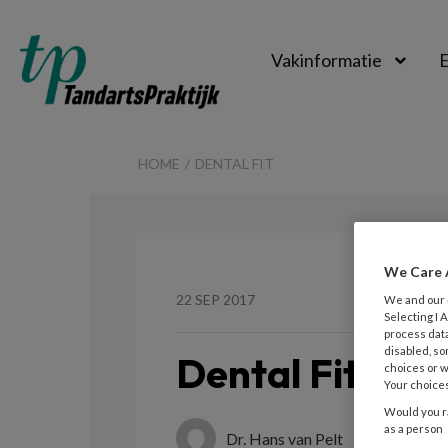
Vakinformatie
E
TandartsPraktijk
HOME
DENTAL FIT
We Care 
22 SEP 2017
We and our
Selecting I
process data
disabled, so
Dental Fit
choices or w
Your choices
Would you ra
as a person
Dr. Hans van Pelt