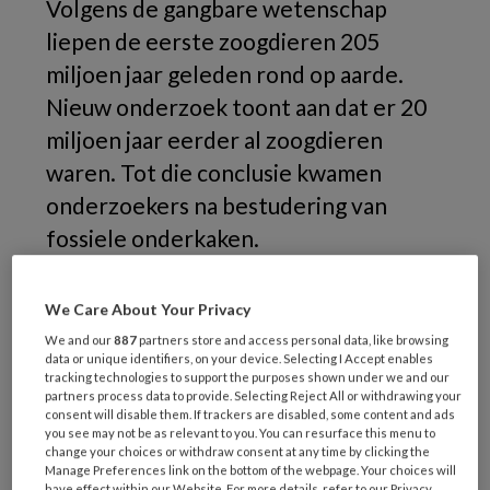
Volgens de gangbare wetenschap
liepen de eerste zoogdieren 205
miljoen jaar geleden rond op aarde.
Nieuw onderzoek toont aan dat er 20
miljoen jaar eerder al zoogdieren
waren. Tot die conclusie kwamen
onderzoekers na bestudering van
fossiele onderkaken.
Het is een gezamenlijke vondst van een
We Care About Your Privacy
Braziliaanse Universiteit, King’s College
We and our
887
partners store and access personal data, like browsing
London en het Natural History Museum. Zij
data or unique identifiers, on your device. Selecting I Accept enables
onderzochten de fossiele onderkaken van de
tracking technologies to support the purposes shown under we and our
partners process data to provide. Selecting Reject All or withdrawing your
Brasilodon quadrangularis, een soort muis, qua
consent will disable them. If trackers are disabled, some content and ads
you see may not be as relevant to you. You can resurface this menu to
grootte vergelijkbaar met onze huidige
change your choices or withdraw consent at any time by clicking the
spitsmuizen. Deze muis bestond 225 miljoen
Manage Preferences link on the bottom of the webpage. Your choices will
have effect within our Website. For more details, refer to our Privacy