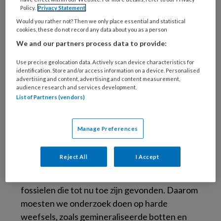
jaar al en leefde, net zoals de spitsmuizen nu, in
Policy.
Privacy Statement
holletjes in de grond. Uit de analyse van de
Would you rather not? Then we only place essential and statistical
tandontwikkeling van deze fossielen maakten
cookies, these do not record any data about you as a person
de wetenschappers op dat de Brasilodon
We and our partners process data to provide:
quadrangularis daadwerkelijk een zoogdier
Use precise geolocation data. Actively scan device characteristics for
was en geen reptiel, zoals jarenlang werd
identification. Store and/or access information on a device. Personalised
advertising and content, advertising and content measurement,
aangenomen. ‘Cruciaal en onomstotelijk
audience research and services development.
bewijs’, aldus Moya Meredith Smith, emeritus
List of Partners (vendors)
hoogleraar evolutie en ontwikkeling van
dento-skeletale anatomie aan King’s College
Manage Preferences
London. Kaak- en gebitsonderzoek zijn de
enige methode om aan te tonen of deze dieren
Reject All
I Accept
wel of geen zoogdieren waren, vertelt ze.
‘Zoogdierklieren zijn niet bewaard gebleven in
fossielen die tot nu toe zijn gevonden. Daarom
moesten we onderzoek doen op harde
weefsels, zoals gemineraliseerde botten en