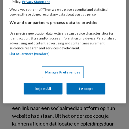
Policy.
Privacy Statement
Would you rather not? Then we only place essential and statistical
cookies, these do not record any data about you as a person
© P. Kijsanayothin / Getty Images / iStock
We and our partners process data to provide:
Het onderzoek werd onlangs gepubliceerd in
Use precise geolocation data. Actively scan device characteristics for
het
International Journal of Dental Hygiene
en
identification. Store and/or access information on a device. Personalised
advertising and content, advertising and content measurement,
gaat over het gebruik van
audience research and services development.
socialemediaplatforms door onafhankelijke
List of Partners (vendors)
mondhygiënisten in Nederland en de
bijbehorende persoonlijke en demografische
Manage Preferences
factoren. De onderzoekers verzamelden
gegevens van 830 onafhankelijke
Reject All
I Accept
mondhygiënisten van 670 verschillende
praktijken. Opvallend was dat 34,4% van hen
een link naar een sociaalmediaplatform op hun
website had staan. Uit het onderzoek zou je
kunnen afleiden dat locatie en opleidingsduur