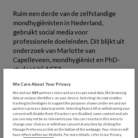
Ruim een derde van de zelfstandige
mondhygiënisten in Nederland,
gebruikt social media voor
professionele doeleinden. Dit blijkt uit
onderzoek van Marlotte van
Capelleveen, mondhygiënist en PhD-
student bij ACTA.
We Care About Your Privacy
We and our
889
partners store and access personal data, like browsing
data or unique identifiers, on your device. Selecting I Accept enables
tracking technologies to support the purposes shown under we and our
partners process data to provide. Selecting Reject All or withdrawing your
consent will disable them. If trackers are disabled, some content and ads
you see may not be as relevant to you. You can resurface this menu to
change your choices or withdraw consent at any time by clicking the
Manage Preferences link on the bottom of the webpage. Your choices will
have effect within our Website. For more details, refer to our Privacy