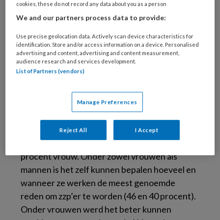
cookies, these do not record any data about you as a person
We and our partners process data to provide:
Use precise geolocation data. Actively scan device characteristics for
identification. Store and/or access information on a device. Personalised
© AntonioGuillem / Getty Images / iStock
advertising and content, advertising and content measurement,
Het aantal zelfstandigen in zorg en welzijn nam
audience research and services development.
List of Partners (vendors)
de laatste jaren toe tot 178 duizend in 2022, zo
blijkt uit de Enquête beroepsbevolking (EBB).
De zelfstandigen zonder personeel (zzp’ers)
Manage Preferences
vormden daarvan de grootste groep (75
procent). Van alle werkenden in zorg en welzijn
Reject All
I Accept
was 81 procent vrouw, van de zzp’ers was 75
procent vrouw. Onder zowel vrouwen als
mannen is het zelf kunnen bepalen hoeveel en
wanneer ze werken de meest genoemde
reden om zzp’er te worden (46 en 40 procent).
Onder vrouwen werd het beter kunnen