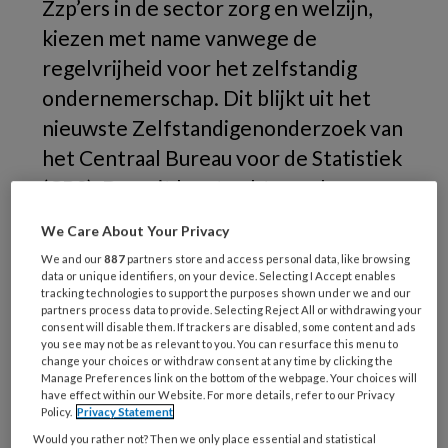
Zzp’ers in de sector zorg en welzijn,
kiezen met name vanwege de
regelvrijheid voor het zelfstandig
ondernemerschap. Dit blijkt uit het
nieuwste Zelfstandigenonderzoek van
het Centraal Bureau voor de Statistiek
(CBS). Daaruit komt echter ook naar
voren dat 1 op de 10 zzp’ers liever in
We Care About Your Privacy
loondienst zou zijn.
We and our
887
partners store and access personal data, like browsing
data or unique identifiers, on your device. Selecting I Accept enables
tracking technologies to support the purposes shown under we and our
partners process data to provide. Selecting Reject All or withdrawing your
consent will disable them. If trackers are disabled, some content and ads
you see may not be as relevant to you. You can resurface this menu to
change your choices or withdraw consent at any time by clicking the
Manage Preferences link on the bottom of the webpage. Your choices will
have effect within our Website. For more details, refer to our Privacy
Policy.
Privacy Statement
Would you rather not? Then we only place essential and statistical