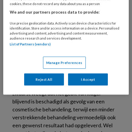
cookies, these do not record any data about you as a person
© Steffen Kögler / stock.adobe.com
We and our partners process data to provide:
De behandeling bestond uit het plaatsen van
Use precise geolocation data. Actively scan device characteristics for
identification. Store and/or access information on a device. Personalised
facings en het verlengen en verbreden van
advertising and content, advertising and content measurement,
frontelementen. Klager vindt dat er geen
audience research and services development.
List of Partners (vendors)
behandelplan met risico’s en gevolgen is
opgesteld. Hierdoor heeft hij ingestemd met
een behandeling waarvan hij van tevoren niet
Manage Preferences
wist wat deze precies inhield en die verder
ging dan zijn oorspronkelijke hulpvraag.
Het
Reject All
I Accept
college vindt de klacht deels gegrond. Het
zwaarst weegt dat het gebit van klager
blijvend is beschadigd als gevolg van een
cosmetische behandeling, terwijl een minder
verstrekkende behandeling vermoedelijk ook
een gewenst resultaat had opgeleverd. Wel