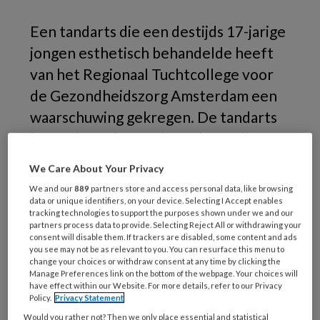
Een tandarts die een destijds 17-jarige
jongen esthetisch behandelde heeft
van het Regionaal Tuchtcollege voor
de Gezondheidszorg Amsterdam een
waarschuwing gekregen. De tandarts
heeft de patiënt volgens het college
vooraf onvoldoende geïnformeerd
We Care About Your Privacy
over een cosmetische behandeling.
We and our
889
partners store and access personal data, like browsing
data or unique identifiers, on your device. Selecting I Accept enables
tracking technologies to support the purposes shown under we and our
partners process data to provide. Selecting Reject All or withdrawing your
consent will disable them. If trackers are disabled, some content and ads
you see may not be as relevant to you. You can resurface this menu to
change your choices or withdraw consent at any time by clicking the
Manage Preferences link on the bottom of the webpage. Your choices will
have effect within our Website. For more details, refer to our Privacy
Policy.
Privacy Statement
Would you rather not? Then we only place essential and statistical