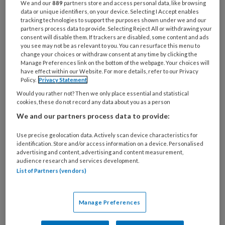
We and our
889
partners store and access personal data, like browsing
data or unique identifiers, on your device. Selecting I Accept enables
tracking technologies to support the purposes shown under we and our
partners process data to provide. Selecting Reject All or withdrawing your
consent will disable them. If trackers are disabled, some content and ads
you see may not be as relevant to you. You can resurface this menu to
change your choices or withdraw consent at any time by clicking the
Manage Preferences link on the bottom of the webpage. Your choices will
have effect within our Website. For more details, refer to our Privacy
Policy.
Privacy Statement
Would you rather not? Then we only place essential and statistical
cookies, these do not record any data about you as a person
We and our partners process data to provide:
Use precise geolocation data. Actively scan device characteristics for
identification. Store and/or access information on a device. Personalised
Mondzorgverleners niet langer
advertising and content, advertising and content measurement,
audience research and services development.
voorrang bij vaccinatie
List of Partners (vendors)
Het ministerie van VWS trekt de eerder
gecommuniceerde boodschap dat de groep
Manage Preferences
‘overige zorgverleners’, waaronder de