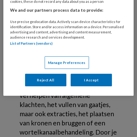
cookies, these do not record any data about you as a person
Reguliere mondzorg
We and our partners process data to provide:
Algemene tandheelkunde omvat
Use precise geolocation data. Actively scan device characteristics for
identification. Store and/or access information on a device. Personalised
de reguliere mondzorg. Onder
advertising and content, advertising and content measurement,
audience research and services development.
algemene tandheelkunde vallen
List of Partners (vendors)
de tandartsbehandelingen die
bedoeld zijn om pijnklachten aan
Manage Preferences
het gebit te voorkomen of tegen
te gaan. Hierbij kun je denken aan
Reject All
I Accept
periodieke controles, het
verhelpen van algemene
klachten, het vullen van gaatjes,
maar ook extracties, het plaatsen
van kronen en bruggen of een
wortelkanaalbehandeling. Door je