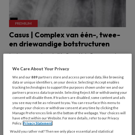
Casus | Complex van één-, twee-
en driewandige botstructuren
In deze casus beschrijft Coen Kuit flap, genezing
en resultaat van botkraters bij de 46 op kortere en
We Care About Your Privacy
langere termijn. Daarna volgt een aantal
We and our
889
partners store and access personal data, like browsing
voorbeelden van botherstel in angulaire kraters.
data or unique identifiers, on your device. Selecting I Accept enables
tracking technologies to support the purposes shown under we and our
partners process data to provide. Selecting Reject All or withdrawing your
consent will disable them. If trackers are disabled, some content and ads
you see may not be as relevant to you. You can resurface this menu to
change your choices or withdraw consent at any time by clicking the
Over algemene
Manage Preferences link on the bottom of the webpage. Your choices will
have effect within our Website. For more details, refer to our Privacy
Policy.
Privacy Statement
tandheelkunde
Would you rather not? Then we only place essential and statistical