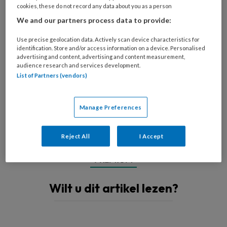
cookies, these do not record any data about you as a person
We and our partners process data to provide:
Use precise geolocation data. Actively scan device characteristics for
identification. Store and/or access information on a device. Personalised
advertising and content, advertising and content measurement,
audience research and services development.
List of Partners (vendors)
Manage Preferences
Afbeelding gemaakt met AI
Reject All
I Accept
PREMIUM
Wilt u dit artikel lezen?