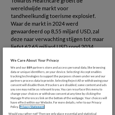
Towards Healthcare groeit de
wereldwijde markt voor
tandheelkundig toerisme explosief.
Waar de markt in 2024 werd
gewaardeerd op 8,55 miljard USD, zal
deze naar verwachting stijgen tot maar
liefst 62,65 miljard USD rond 2034.
Dat betekent een indrukwekkende
We Care About Your Privacy
jaarlijkse groei van 22,04 % tussen
We and our
889
partners store and access personal data, like browsing
2025 en 2034.
data or unique identifiers, on your device. Selecting I Accept enables
tracking technologies to support the purposes shown under we and our
partners process data to provide. Selecting Reject All or withdrawing your
consent will disable them. If trackers are disabled, some content and ads
you see may not be as relevant to you. You can resurface this menu to
change your choices or withdraw consent at any time by clicking the
Manage Preferences link on the bottom of the webpage. Your choices will
have effect within our Website. For more details, refer to our Privacy
Policy.
Privacy Statement
Would you rather not? Then we only place essential and statistical