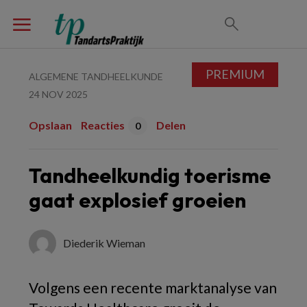
PREMIUM
ALGEMENE TANDHEELKUNDE
24 NOV 2025
Opslaan
Reacties
Delen
0
Tandheelkundig toerisme
gaat explosief groeien
Diederik Wieman
Volgens een recente marktanalyse van