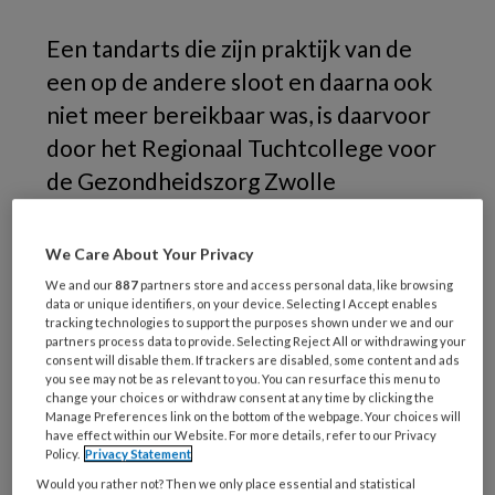
Een tandarts die zijn praktijk van de
een op de andere sloot en daarna ook
niet meer bereikbaar was, is daarvoor
door het Regionaal Tuchtcollege voor
de Gezondheidszorg Zwolle
voorwaardelijk geschorst.
We Care About Your Privacy
We and our
887
partners store and access personal data, like browsing
data or unique identifiers, on your device. Selecting I Accept enables
tracking technologies to support the purposes shown under we and our
partners process data to provide. Selecting Reject All or withdrawing your
consent will disable them. If trackers are disabled, some content and ads
you see may not be as relevant to you. You can resurface this menu to
change your choices or withdraw consent at any time by clicking the
Manage Preferences link on the bottom of the webpage. Your choices will
have effect within our Website. For more details, refer to our Privacy
Policy.
Privacy Statement
Would you rather not? Then we only place essential and statistical