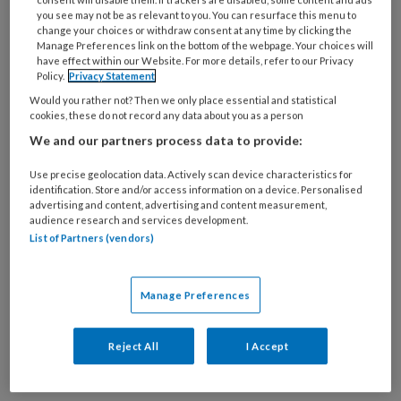
consent will disable them. If trackers are disabled, some content and ads
De Koninklijke Nederlandse Maatschappij tot
you see may not be as relevant to you. You can resurface this menu to
change your choices or withdraw consent at any time by clicking the
bevordering der Tandheelkunde (KNMT)
Manage Preferences link on the bottom of the webpage. Your choices will
heeft een stappenplan opgesteld met
vijf
have effect within our Website. For more details, refer to our Privacy
Policy.
Privacy Statement
relevante stappen
:
Would you rather not? Then we only place essential and statistical
cookies, these do not record any data about you as a person
1. Spreek af naar welke
We and our partners process data to provide:
mondzorgprofessional de dreumes gaat
Use precise geolocation data. Actively scan device characteristics for
2. Maak afspraken over wanneer
identification. Store and/or access information on a device. Personalised
meekijken gewenst is
advertising and content, advertising and content measurement,
audience research and services development.
3. Bereid de ouder voor op de eerste
List of Partners (vendors)
afspraak
4. Bedenk hoe een eerste afspraak eruit
Manage Preferences
ziet
Reject All
I Accept
5. Spreek af wanneer een volgende
afspraak nodig is