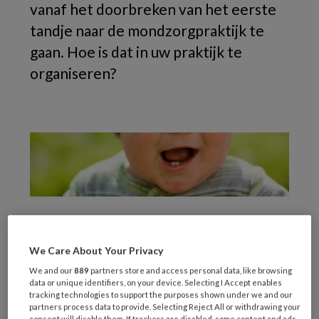
vanaf het doorbreken van het eerste
tandje naar de mondzorgpraktijk te
gaan. Hoe is dat in uw praktijk te
organiseren?
We Care About Your Privacy
Ook op de website van veel GGD’s is dit advies
We and our
889
partners store and access personal data, like browsing
aan ouders te lezen, bijvoorbeeld:
GGD
data or unique identifiers, on your device. Selecting I Accept enables
Groningen
en
GGD Haaglanden
.
tracking technologies to support the purposes shown under we and our
partners process data to provide. Selecting Reject All or withdrawing your