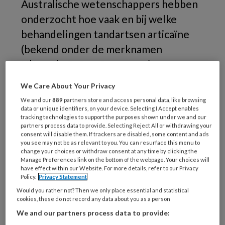
Australische wetenschappers hebben
onderzocht hoe vaak en bij welke
behandelingen tandartsen articaïne
(bekend onder de merknamen
Ultracain D-S en Septanest)
toepassen. Uit het onderzoek bleek
We Care About Your Privacy
dat de keuze regelmatig op een ander
We and our
889
partners store and access personal data, like browsing
lokaal anestheticum viel, waar op basis
data or unique identifiers, on your device. Selecting I Accept enables
tracking technologies to support the purposes shown under we and our
van wetenschappelijk onderzoek
partners process data to provide. Selecting Reject All or withdrawing your
consent will disable them. If trackers are disabled, some content and ads
articaïne de voorkeur verdient.
you see may not be as relevant to you. You can resurface this menu to
change your choices or withdraw consent at any time by clicking the
Manage Preferences link on the bottom of the webpage. Your choices will
have effect within our Website. For more details, refer to our Privacy
Policy.
Privacy Statement
PREMIUM
Would you rather not? Then we only place essential and statistical
cookies, these do not record any data about you as a person
Wilt u dit artikel lezen?
We and our partners process data to provide: