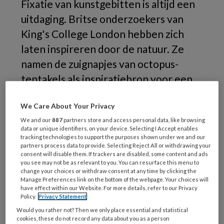
Fixatie van kunstgebitten is altijd een
uitdaging. Britse onderzoekers van
King's College London hebben zich
laten inspireren door de natuur. Ze
namen de zuignapjes van octopus-
tentakels als inspiratiebron voor een
nieuwe techniek om kunstgebitten te
We Care About Your Privacy
fixeren.
We and our
887
partners store and access personal data, like browsing
data or unique identifiers, on your device. Selecting I Accept enables
tracking technologies to support the purposes shown under we and our
partners process data to provide. Selecting Reject All or withdrawing your
consent will disable them. If trackers are disabled, some content and ads
you see may not be as relevant to you. You can resurface this menu to
change your choices or withdraw consent at any time by clicking the
Manage Preferences link on the bottom of the webpage. Your choices will
have effect within our Website. For more details, refer to our Privacy
Policy.
Privacy Statement
Would you rather not? Then we only place essential and statistical
cookies, these do not record any data about you as a person