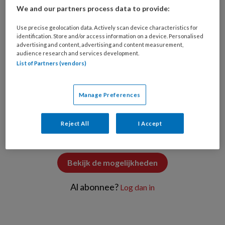
We and our partners process data to provide:
Use precise geolocation data. Actively scan device characteristics for
identification. Store and/or access information on a device. Personalised
advertising and content, advertising and content measurement,
Foto: Ashley Christiano
audience research and services development.
List of Partners (vendors)
PREMIUM
Manage Preferences
Wilt u dit artikel lezen?
Reject All
I Accept
Bekijk de mogelijkheden
Al abonnee?
Log dan in