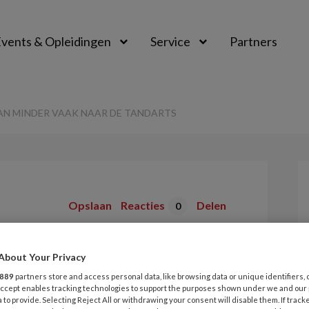
vents & Opleidingen
Service
Partners
AAN MINDER VAAK NAAR DE TANDARTS
Opslaan
Reacties
Delen
0
nders gaan
About Your Privacy
aar de tandarts
889
partners store and access personal data, like browsing data or unique identifiers, 
 Accept enables tracking technologies to support the purposes shown under we and our
 to provide. Selecting Reject All or withdrawing your consent will disable them. If track