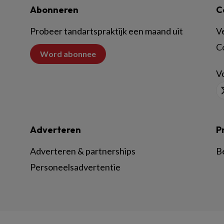
Abonneren
C
Probeer tandartspraktijk een maand uit
V
C
Word abonnee
Vo
Adverteren
P
Adverteren & partnerships
B
Personeelsadvertentie