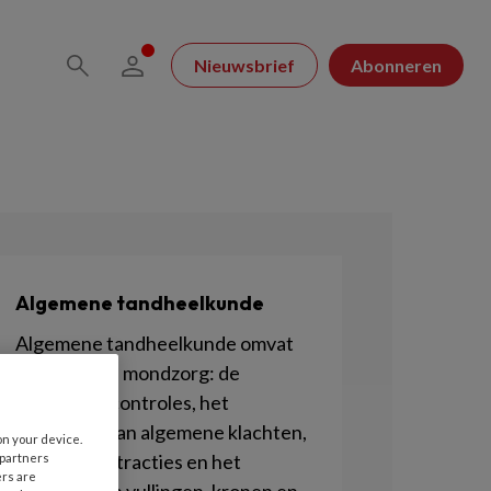
Nieuwsbrief
Abonneren
Algemene tandheelkunde
Algemene tandheelkunde omvat
de reguliere mondzorg: de
periodieke controles, het
verhelpen van algemene klachten,
on your device.
maar ook extracties en het
 partners
ers are