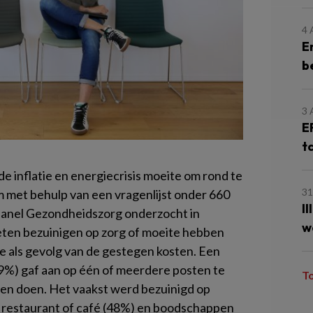
4
E
b
3
E
t
 inflatie en energiecrisis moeite om rond te
31
 met behulp van een vragenlijst onder 660
I
anel Gezondheidszorg onderzocht in
w
en bezuinigen op zorg of moeite hebben
e als gevolg van de gestegen kosten. Een
9%) gaf aan op één of meerdere posten te
T
ten doen. Het vaakst werd bezuinigd op
 restaurant of café (48%) en boodschappen