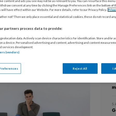
me content and ads you see may not be as relevant to you. You can resurface this menu
ithdraw consent at any time by clicking the Manage Preferences link on the bottom of 
 will have effect within our Website. For more details, refer to our Privacy Policy.
Priva
ther not? Then we only place essential and statistical cookies, these do not record an
or levensonderhoud bezuinigen
 de zorg. Ze brengen minder vaak
r partners process data to provide:
ysiotherapeut of huisarts. Dit blijkt
geolocation data. Actively scan device characteristics for identification. Store and/or 
onder leden van het
 on a device. Personalised advertising and content, advertising and content measurem
d services development.
idszorg.
tners (vendors)
L
Preferences
Reject All
I 
7
A
m
5
G