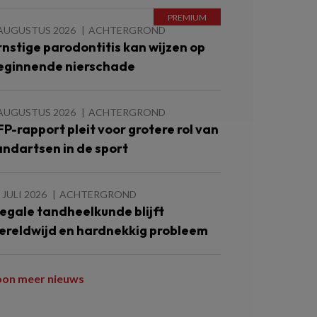
 AUGUSTUS 2026
ACHTERGROND
rnstige parodontitis kan wijzen op
eginnende nierschade
 AUGUSTUS 2026
ACHTERGROND
FP-rapport pleit voor grotere rol van
andartsen in de sport
 JULI 2026
ACHTERGROND
llegale tandheelkunde blijft
ereldwijd en hardnekkig probleem
oon meer nieuws