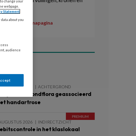
plaatsen van vullingen, kronen en
 to change your
the webpage.
bruggen.
cy Statement
y data about you
Naar de themapagina
access
ent, audience
ees ook
Accept
 AUGUSTUS 2026
ACHTERGROND
fwijkende mondflora geassocieerd
et handartrose
 AUGUSTUS 2026
INDIRECTZICHT
ebitscontrole in het klaslokaal