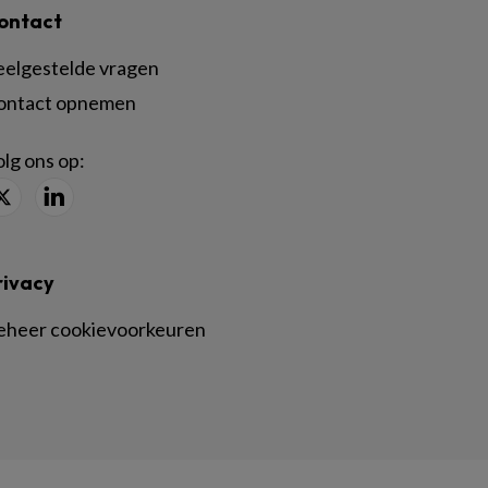
ontact
eelgestelde vragen
ontact opnemen
lg ons op:
rivacy
eheer cookievoorkeuren