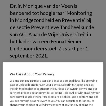
Dr. ir. Monique van der Veen is
benoemd tot hoogleraar ‘Monitoring
in Mondgezondheid en Preventie’ bij
de sectie Preventieve Tandheelkunde
van ACTA aan de Vrije Universiteit in
het kader van een Fenna Diemer
Lindeboom leerstoel. Zij start per 1
september 2021.
We Care About Your Privacy
We and our
889
partners store and access personal data, like browsing
data or unique identifiers, on your device. Selecting I Accept enables
tracking technologies to support the purposes shown under we and our
partners process data to provide. Selecting Reject All or withdrawing your
consent will disable them. If trackers are disabled, some content and ads
you see may not be as relevant to you. You can resurface this menu to
Van der Veen doet onderzoek naar monitoring
change your choices or withdraw consent at any time by clicking the