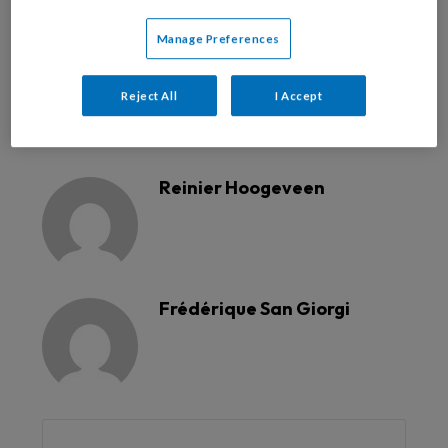
Manage Preferences
Dit artikel is verschenen in
TandartsPraktijk nr.
6, 2018
.
Reject All
I Accept
Reageer op dit artikel
Deel dit artikel
Reinier Hoogeveen
Frédérique San Giorgi