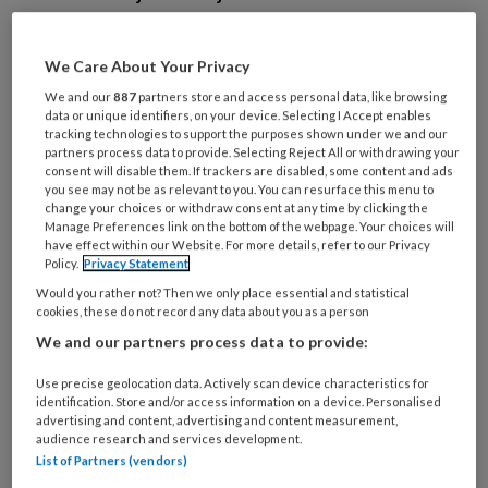
naar de afdeling Radiologie van ACTA.
De verwijzende collega had palatinaal
We Care About Your Privacy
van de 11 en 21 een tandstructuur
We and our
887
partners store and access personal data, like browsing
opgemerkt (afbeelding 1). Er is geen
data or unique identifiers, on your device. Selecting I Accept enables
tracking technologies to support the purposes shown under we and our
sprake van een medisch belastende
partners process data to provide. Selecting Reject All or withdrawing your
consent will disable them. If trackers are disabled, some content and ads
anamnese.
you see may not be as relevant to you. You can resurface this menu to
change your choices or withdraw consent at any time by clicking the
Manage Preferences link on the bottom of the webpage. Your choices will
have effect within our Website. For more details, refer to our Privacy
Policy.
Privacy Statement
PREMIUM
Would you rather not? Then we only place essential and statistical
cookies, these do not record any data about you as a person
We and our partners process data to provide:
Use precise geolocation data. Actively scan device characteristics for
identification. Store and/or access information on a device. Personalised
Bekijk de mogelijkheden
advertising and content, advertising and content measurement,
audience research and services development.
Al abonnee?
Log dan in
List of Partners (vendors)